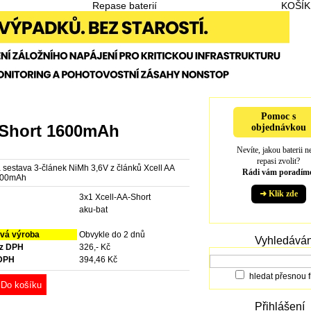
Repase baterií
KOŠÍK
Pomoc s
A Short 1600mAh
objednávkou
Nevíte, jakou baterii n
repasi zvolit?
 sestava 3-článek NiMh 3,6V z článků Xcell AA
Rádi vám poradíme
1600mAh
➜ Klik zde
3x1 Xcell-AA-Short
e
aku-bat
vá výroba
Obvykle do 2 dnů
Vyhledáván
ez DPH
326,- Kč
 DPH
394,46 Kč
hledat přesnou f
Do košíku
Přihlášení