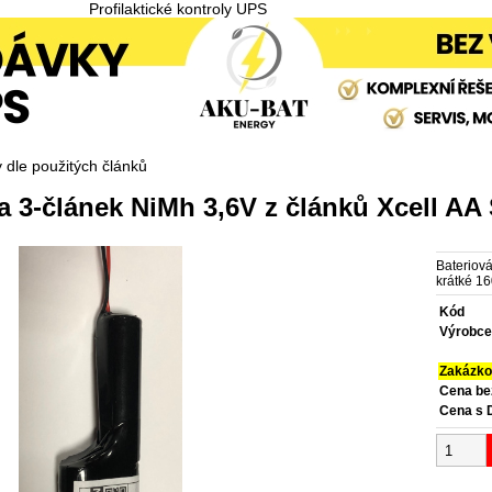
Profilaktické kontroly UPS
 dle použitých článků
a 3-článek NiMh 3,6V z článků Xcell A
Bateriová
krátké 
Kód
Výrobc
Zakázko
Cena b
Cena s