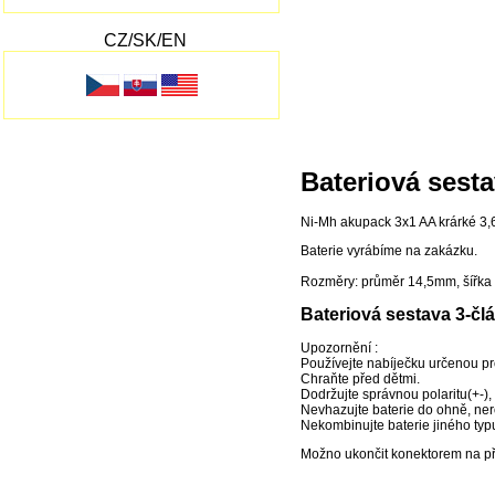
CZ/SK/EN
Bateriová sest
Ni-Mh akupack 3x1 AA krárké 3
Baterie vyrábíme na zakázku.
Rozměry: průměr 14,5mm, šířk
Bateriová sestava 3-čl
Upozornění :
Používejte nabíječku určenou pro
Chraňte před dětmi.
Dodržujte správnou polaritu(+-), 
Nevhazujte baterie do ohně, ner
Nekombinujte baterie jiného typu
Možno ukončit konektorem na přá