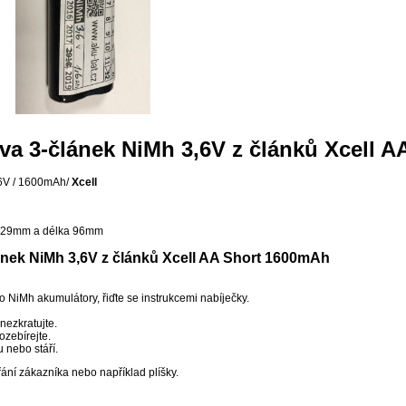
ava 3-článek NiMh 3,6V z článků Xcell 
,6V / 1600mAh/
Xcell
a 29mm a délka 96mm
ánek NiMh 3,6V z článků Xcell AA Short 1600mAh
 NiMh akumulátory, řiďte se instrukcemi nabíječky.
nezkratujte.
ozebírejte.
 nebo stáří.
ní zákazníka nebo například plíšky.