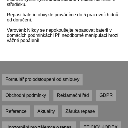
středisku.
Repasi baterie obvykle provádíme do 5 pracovních dnů
od doručení.
Varování: Nikdy se nepokoušejte repasovat baterii v
domácích podmínkách! Při neodborné manipulaci hrozí
vážné popálení!
Formulář pro odstoupení od smlouvy
Obchodní podmínky
Reklamační řád
GDPR
Reference
Aktuality
Záruka repase
Upozornění pro zájemce o repasi
ETICKÝ KODEX