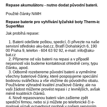
Repase akumulátoru - nutno dodat původní baterii.
Použité články NiMH
Repase baterie pro vyhřívání lyžařské boty Therm-ic
SuperMax
Jak probíhá repase:
1. Baterii odešlete poštou, spedicí, či přivezte na naše
servisní středisko aku-bat.cz, Bratří Dohalských 6, 190
00 Praha 9, telefon - 604 63 92 92, e-mail: info@aku-
bat.cz
2. Přijmeme od vás baterii na repasi a v případě
nejasností vás budeme kontaktovat ohledně ceny, typu
článku, apod.
3. Odborně rozebereme původní baterii a vyměníme
všechny bateriové články, které pospojujeme speciální
bodovou svářečkou a vše vložíme do původního obalu.
Používáme výhradně kvalitní značkové články, ale na
vaši žádost můžeme provést repasi i z levnějších, avšak
méně kvalitních článků.
4. Nově repasovanou baterii vám zašleme zpět
spediční firmou, nebo si ji můžete po telefonické či e-
mailové výzvě vyzvednout osobně v našem servisním