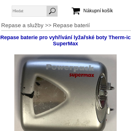
Nákupní košík
Repase a služby
>>
Repase baterií
Jméno:
Repase baterie pro vyhřívání lyžařské boty Therm-ic
Heslo:
SuperMax
Vytvořit účet
Zapomenuté heslo