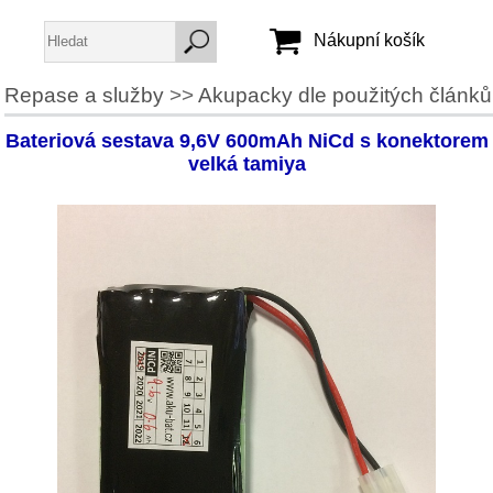
Nákupní košík
Repase a služby
>>
Akupacky dle použitých článků
Jméno:
Bateriová sestava 9,6V 600mAh NiCd s konektorem
Heslo:
velká tamiya
Vytvořit účet
Zapomenuté heslo