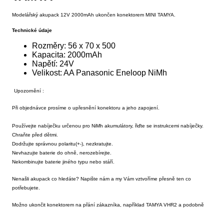
Modelářský akupack 12V 2000mAh ukončen konektorem MINI TAMYA.
Technické údaje
Rozměry: 56 x 70 x 500
Kapacita: 2000mAh
Napětí: 24V
Velikost: AA Panasonic Eneloop NiMh
Upozornění :
Při objednávce prosíme o upřesnění konektoru a jeho zapojení.
Používejte nabíječku určenou pro NiMh akumulátory, řiďte se instrukcemi nabíječky.
Chraňte před dětmi.
Dodržujte správnou polaritu(+-), nezkratujte.
Nevhazujte baterie do ohně, nerozebírejte.
Nekombinujte baterie jiného typu nebo stáří.
Nenašli akupack co hledáte? Napište nám a my Vám vztvoříme přesně ten co
potřebujete.
Možno ukončit konektorem na přání zákazníka, například TAMYA VHR2 a podobně