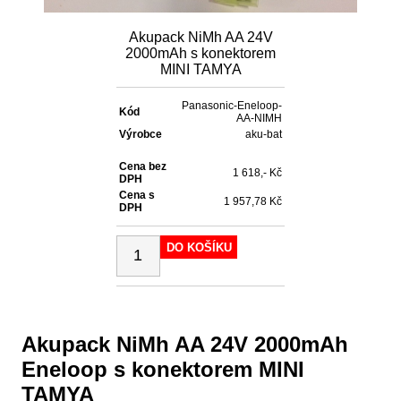
Akupack NiMh AA 24V
2000mAh s konektorem
MINI TAMYA
Panasonic-Eneloop-
Kód
AA-NIMH
Výrobce
aku-bat
Cena bez
1 618,- Kč
DPH
Cena s
1 957,78 Kč
DPH
DO KOŠÍKU
Akupack NiMh AA 24V 2000mAh
Eneloop s konektorem MINI
TAMYA