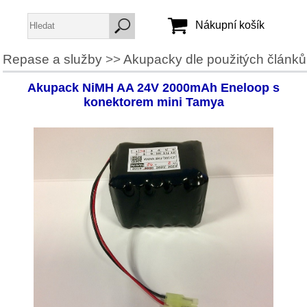
Nákupní košík
Repase a služby
>>
Akupacky dle použitých článků
Jméno:
Akupack NiMH AA 24V 2000mAh Eneloop s
Heslo:
konektorem mini Tamya
Vytvořit účet
Zapomenuté heslo