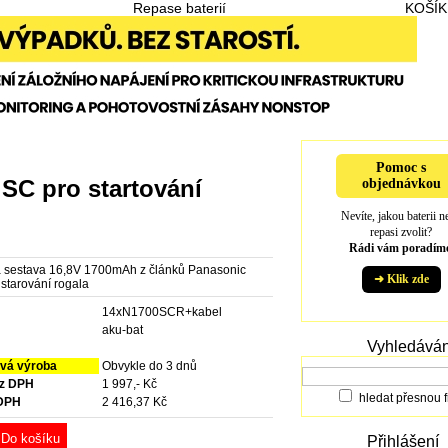
Repase baterií
KOŠÍK
Pomoc s
 SC pro startování
objednávkou
Nevíte, jakou baterii n
repasi zvolit?
Rádi vám poradíme
á sestava 16,8V 1700mAh z článků Panasonic
➜ Klik zde
starování rogala
14xN1700SCR+kabel
e
aku-bat
Vyhledáván
vá výroba
Obvykle do 3 dnů
ez DPH
1 997,- Kč
hledat přesnou f
 DPH
2 416,37 Kč
Do košíku
Přihlášení