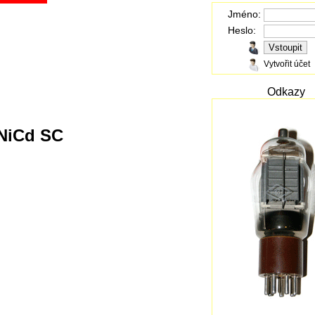
Jméno:
Heslo:
Vytvořit účet
Odkazy
 NiCd SC