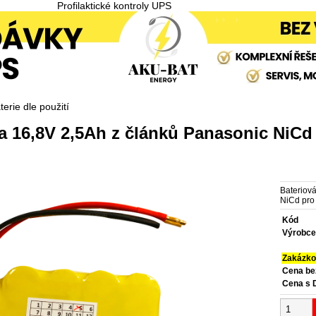
Profilaktické kontroly UPS
erie dle použití
a 16,8V 2,5Ah z článků Panasonic NiCd
Bateriov
NiCd pro 
Kód
Výrobc
Zakázko
Cena b
Cena s