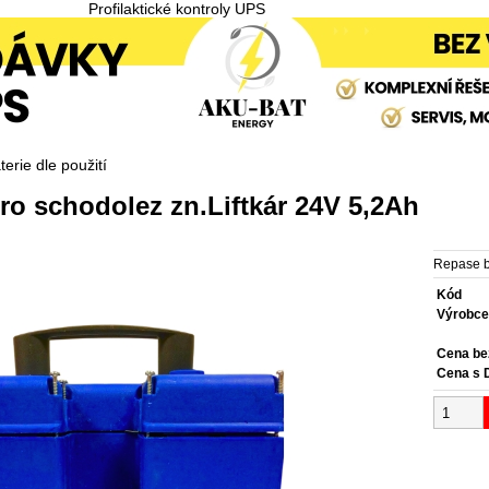
Profilaktické kontroly UPS
erie dle použití
ro schodolez zn.Liftkár 24V 5,2Ah
Repase b
Kód
Výrobc
Cena b
Cena s