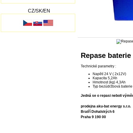
CZ/SK/EN
Repase baterie
Technické parametry :
Napětí 24 V ( 2x12V)
Kapacita 5,2Ah
Hmotnost (kg) 4,3Ah
Typ bezúdržbová baterie s
Jedná se o repasi neboli výměn
prodejna aku-bat energy s.r.o.
Bratří Dohalských 6
Praha 9 190 00