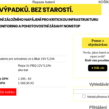
Repase baterií
KOŠÍK
Pomoc s
objednávkou
Nevíte, jakou baterii n
repasi zvolit?
aterie pro schodolez zn.Liftkár 24V 5,2Ah
Rádi vám poradíme
Repa-2x PBQ-12V 5,2Ah
➜ Klik zde
e
aku-bat
ez DPH
1 295,- Kč
 DPH
1 566,95 Kč
Vyhledáván
Do košíku
hledat přesnou f
Přihlášení