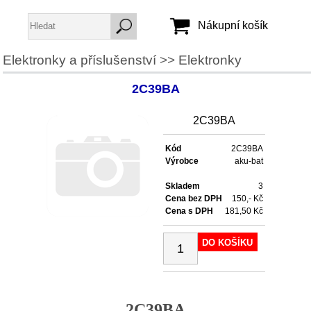
Nákupní košík
Elektronky a příslušenství
>>
Elektronky
Jméno:
2C39BA
Heslo:
2C39BA
Vytvořit účet
Kód
2C39BA
Výrobce
aku-bat
Zapomenuté heslo
Skladem
3
Cena bez DPH
150,- Kč
Cena s DPH
181,50 Kč
DO KOŠÍKU
2C39BA