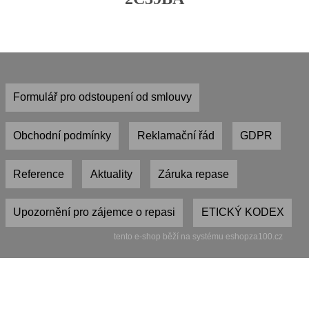
Formulář pro odstoupení od smlouvy
Obchodní podmínky
Reklamační řád
GDPR
Reference
Aktuality
Záruka repase
Upozornění pro zájemce o repasi
ETICKÝ KODEX
tento e-shop běží na systému eshopza100.cz