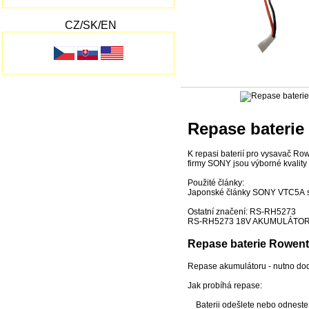
CZ/SK/EN
Repase baterie
K repasi baterií pro vysavač Row
firmy SONY jsou výborné kvality
Použité články:
Japonské články SONY VTC5A s
Ostatní značení: RS-RH5273
RS-RH5273 18V AKUMULÁTO
Repase baterie Rowent
Repase akumulátoru - nutno dod
Jak probíhá repase:
Baterii odešlete nebo odneste na