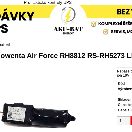
Profilaktické kontroly UPS
aterií
Rowenta Air Force RH8812 RS-RH5273 Li
Repase b
ion 18V
Kód
Výrobc
Sklade
Cena b
Cena s