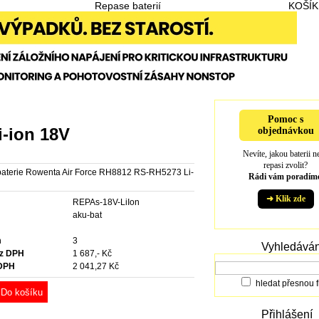
Repase baterií
KOŠÍK
Pomoc s
-ion 18V
objednávkou
Nevíte, jakou baterii n
repasi zvolit?
aterie Rowenta Air Force RH8812 RS-RH5273 Li-
Rádi vám poradíme
➜ Klik zde
REPAs-18V-LiIon
e
aku-bat
m
3
Vyhledáván
ez DPH
1 687,- Kč
 DPH
2 041,27 Kč
hledat přesnou f
Do košíku
Přihlášení