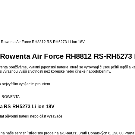
 Rowenta Air Force RH8812 RS-RH5273 
enta používáme, kvalitní japonské baterie, které se vyrovnají či jsou ještě lepší a
 s výraznou vyšší životností než korejské nebo čínské napodobeniny.
 nejvyšším vybíjecím proudem
R ROWENTA
a RS-RH5273 Li-ion 18V
at původní baterii nebo část vysavače
 naše servisní středisko prodejna aku-bat.cz, Bratří Dohalských 6, 190 00 Praha 9