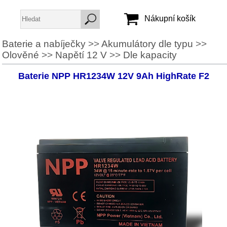
Nákupní košík
Baterie a nabíječky
>>
Akumulátory dle typu
>>
Olověné
>>
Napětí 12 V
>>
Dle kapacity
Jméno:
Heslo:
Baterie NPP HR1234W 12V 9Ah HighRate F2
Vytvořit účet
Zapomenuté heslo