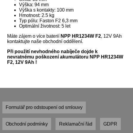
Výška: 94 mm
Výška s kontakty: 100 mm
Hmotnost: 2.5 kg
Typ pólu: Faston F2 6,3 mm
Optimální životnost: 5 let
Máte zájem o více baterií
NPP HR1234W F2
, 12V 9Ah
kontaktujte naše obchodní oddělení.
Při použití nevhodného nabíječe dojde k
nevratnému poškození akumulátoru NPP HR1234W
F2, 12V 9Ah !
Formulář pro odstoupení od smlouvy
Obchodní podmínky
Reklamační řád
GDPR