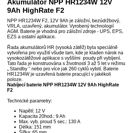
Akumulátor NPP HR1234W 12V
9Ah HighRate F2
NPP HR1234W F2, 12V 9Ah je záložní, bezúdržbový,
VRLA, uzavřený, akumulátor. Vyrobený technologií
AGM. Baterie je vhodná pro záložní zdroje - UPS, EPS,
EZS a ostatní aplikace.
Řada akumulátorů HR (vysoká zátěž) byla speciálně
vytvořena pro využití všude tam, kde je kladen nárok na
vysokozátěžové aplikace s vyššími poudy při vybíjení.
Tato řada je konstruována s životností 3 až 5 let v režimu
„ Standby " nebo pro více jak 260 cyklů vybití. Baterie
HR1234W je uzavřená baterie pracující v jakékoli
poloze.
Nabíjecí baterie NPP HR1234W 12V 9Ah HighRate
F2
Technické parametry:
Napětí: 12 V
Kapacita 20hod.: 9 Ah
Max. vyb. proud 5 sec.: 130 A
Délka: 151 mm
Šířka: 65 mm