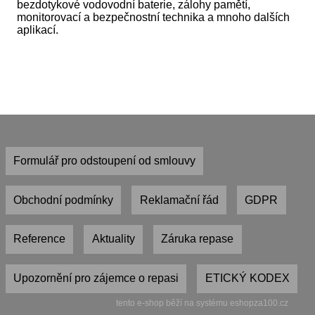
bezdotykové vodovodní baterie, zálohy pamětí,
monitorovací a bezpečnostní technika a mnoho dalších
aplikací.
Formulář pro odstoupení od smlouvy
Obchodní podmínky
Reklamační řád
GDPR
Reference
Aktuality
Záruka repase
Upozornění pro zájemce o repasi
ETICKÝ KODEX
tento e-shop běží na systému eshopza100.cz