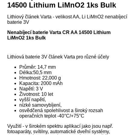
14500 Lithium LiMnO2 1ks Bulk
Lithiový článek Varta - velikost AA, Li LiMnO2 nenabíjecí
baterie 3V
Nenabíjecí baterie Varta CR AA 14500 Lithium
LiMnO2 1ks Bulk
Lithiová baterie 3V článek Varta pro různé účely
Průměr: 14,7 mm
Délka:50,5 mm
Hmotnost: 22,000 g
Kapacita: 2000 mAh
Napětí: 3 V
Životnost: 10 let
vyšší napětí,
nízké samovybíjení,
osvědčená spolehlivost a široký rozsah
operačních teplot -40°C/+75°C
Využití - v širokém spektru aplikací jako jsou např.
fotoaparáty, svítilny, automatické dveřní systémy,