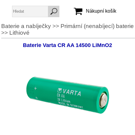
Nákupní košík
Baterie a nabíječky
>>
Primární (nenabíjecí) baterie
>>
Lithiové
Jméno:
Heslo:
Baterie Varta CR AA 14500 LiMnO2
Vytvořit účet
Zapomenuté heslo