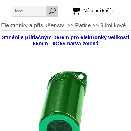
Nákupní košík
Elektronky a příslušenství
>>
Patice
>>
9 kolíkové
Jméno:
Stínění s přítlačným pérem pro elektronky velikosti
Heslo:
55mm - 9G55 barva zelená
Vytvořit účet
Zapomenuté heslo