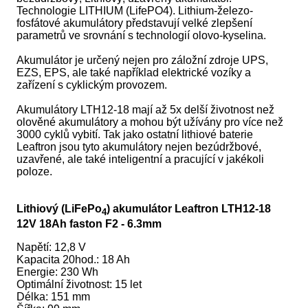
Technologie LITHIUM (LifePO4). Lithium-železo-
fosfátové akumulátory představují velké zlepšení
parametrů ve srovnání s technologií olovo-kyselina.
Akumulátor je určený nejen pro záložní zdroje UPS,
EZS, EPS, ale také například elektrické vozíky a
zařízení s cyklickým provozem.
Akumulátory LTH12-18 mají až 5x delší životnost než
olověné akumulátory a mohou být užívány pro více než
3000 cyklů vybití. Tak jako ostatní lithiové baterie
Leaftron jsou tyto akumulátory nejen bezúdržbové,
uzavřené, ale také inteligentní a pracující v jakékoli
poloze.
Lithiový (LiFePo
) akumulátor Leaftron LTH12-18
4
12V 18Ah faston F2 - 6.3mm
Napětí: 12,8 V
Kapacita 20hod.: 18 Ah
Energie: 230 Wh
Optimální životnost: 15 let
Délka: 151 mm