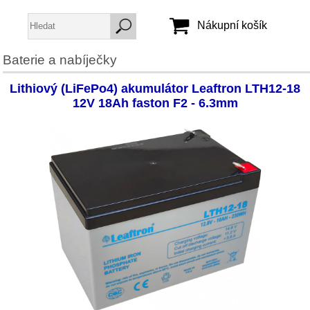
Nákupní košík
Baterie a nabíječky
Jméno:
Lithiový (LiFePo4) akumulátor Leaftron LTH12-18
Heslo:
12V 18Ah faston F2 - 6.3mm
Vytvořit účet
Zapomenuté heslo