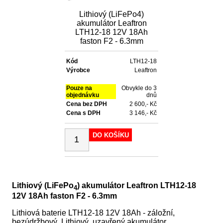
Lithiový (LiFePo4)
akumulátor Leaftron
LTH12-18 12V 18Ah
faston F2 - 6.3mm
Kód
LTH12-18
Výrobce
Leaftron
Pouze na
Obvykle do 3
objednávku
dnů
Cena bez DPH
2 600,- Kč
Cena s DPH
3 146,- Kč
DO KOŠÍKU
Lithiový (LiFePo
) akumulátor Leaftron LTH12-18
4
12V 18Ah faston F2 - 6.3mm
Lithiová baterie LTH12-18 12V 18Ah - záložní,
bezúdržbový, Lithiový, uzavřený akumulátor.