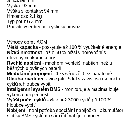
Šířka: 99 mm
Výška: 93 mm
Výška s kontakty: 94 mm
Hmotnost: 2.1 kg
Typ pólu: 6.3 mm
Použití: všeobecné, cyklický provoz
Výhody oproti AGM
Větší kapacita
- poskytuje až 100 % využitelné energie
Nízká hmotnost
- až o 60 % nižší v porovnání s
olověnými akumulátory
Rychlé nabíjení
- mnohem rychlejší nabíjení než u
běžných olověných baterií
Modulární propojení
- 4 ks sériově, 6 ks paralelně
Dlouhá životnost
- více jak 15 let v závislosti na počtu
cyklů a hloubce vybití
Inteligentní systém BMS
- monitoruje a maximalizuje
výkon a bezpečnost
Vyšší počet cyklů
- více než 3000 cyklů při 100 %
hloubce vybití
Nabíjení
- není potřeba speciální nabíječka - akumulátor
si díky BMS systému sám řídí nabíjecí proces