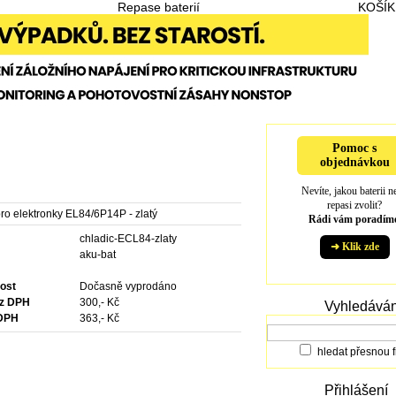
Repase baterií
KOŠÍK
Pomoc s
objednávkou
Nevíte, jakou baterii n
repasi zvolit?
ro elektronky EL84/6P14P - zlatý
Rádi vám poradíme
chladic-ECL84-zlaty
➜ Klik zde
e
aku-bat
ost
Dočasně vyprodáno
ez DPH
300,- Kč
Vyhledáván
 DPH
363,- Kč
hledat přesnou f
Přihlášení