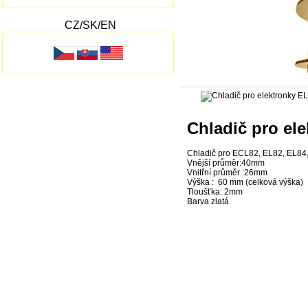
CZ/SK/EN
Chladič pro ele
Chladič pro ECL82, EL82, EL84
Vnější průměr:40mm
Vnitřní průměr :26mm
Výška : 60 mm (celková výška)
Tloušťka: 2mm
Barva zlatá