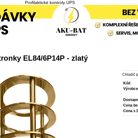
Profilaktické kontroly UPS
tronky EL84/6P14P - zlatý
Chladič p
Kód
Výrobc
Dostupn
Cena b
Cena s