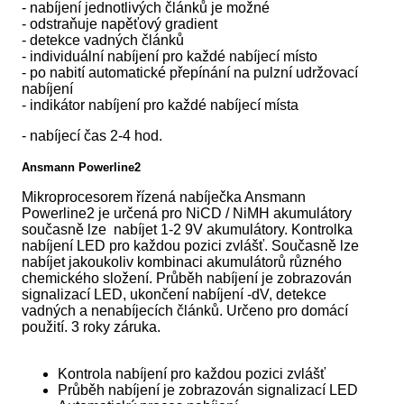
- nabíjení jednotlivých článků je možné
- odstraňuje napěťový gradient
- detekce vadných článků
- individuální nabíjení pro každé nabíjecí místo
- po nabití automatické přepínání na pulzní udržovací
nabíjení
- indikátor nabíjení pro každé nabíjecí místa
- nabíjecí čas 2-4 hod.
Ansmann
Powerline2
Mikroprocesorem řízená nabíječka Ansmann
Powerline2 je určená pro NiCD / NiMH akumulátory
současně lze nabíjet 1-2 9V akumulátory. Kontrolka
nabíjení LED pro každou pozici zvlášť. Současně lze
nabíjet jakoukoliv kombinaci akumulátorů různého
chemického složení. Průběh nabíjení je zobrazován
signalizací LED, ukončení nabíjení -dV, detekce
vadných a nenabíjecích článků. Určeno pro domácí
použití. 3 roky záruka.
Kontrola nabíjení pro každou pozici zvlášť
Průběh nabíjení je zobrazován signalizací LED