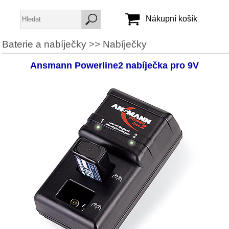
Nákupní košík
Baterie a nabíječky
>>
Nabíječky
Jméno:
Ansmann Powerline2 nabíječka pro 9V
Heslo:
Vytvořit účet
Zapomenuté heslo