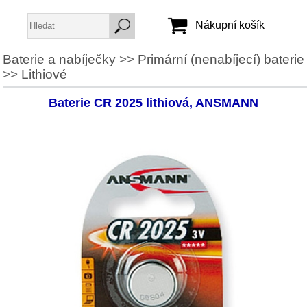
Nákupní košík
Baterie a nabíječky
>>
Primární (nenabíjecí) baterie
>>
Lithiové
Jméno:
Heslo:
Baterie CR 2025 lithiová, ANSMANN
Vytvořit účet
Zapomenuté heslo