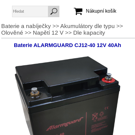
Nákupní košík
Baterie a nabíječky
>>
Akumulátory dle typu
>>
Olověné
>>
Napětí 12 V
>>
Dle kapacity
Jméno:
Heslo:
Baterie ALARMGUARD CJ12-40 12V 40Ah
Vytvořit účet
Zapomenuté heslo