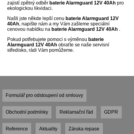
zajistí zpětný odběr
baterie Alarmguard
12V 40Ah
pro
ekologickou likvidaci.
Našli jste někde lepší cenu
baterie
Alarmguard 12V
40Ah
, napište nám a my Vám zašleme speciální
cenovou nabídku na
baterie
Alarmguard 12V 40Ah
.
Pokud potřebujete pomoci s výměnou
baterie
Alarmguard 12V 40Ah
obraťte se naše servisní
středisko, rádi Vám pomůžeme.
Formulář pro odstoupení od smlouvy
Obchodní podmínky
Reklamační řád
GDPR
Reference
Aktuality
Záruka repase