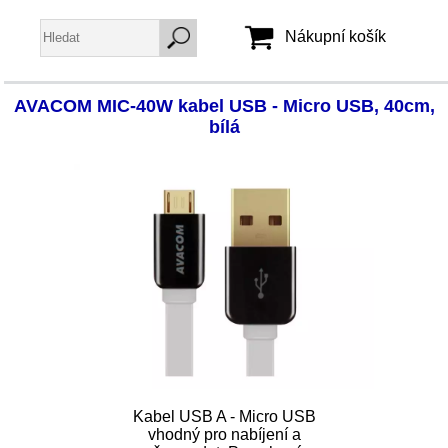
Nákupní košík
AVACOM MIC-40W kabel USB - Micro USB, 40cm,
Jméno:
bílá
Heslo:
Vytvořit účet
Zapomenuté heslo
Kabel USB A - Micro USB
vhodný pro nabíjení a