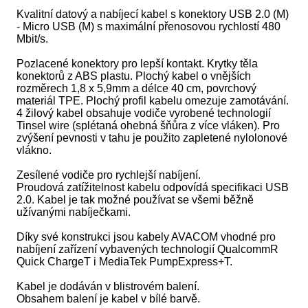
Kvalitní datový a nabíjecí kabel s konektory USB 2.0 (M)
- Micro USB (M) s maximální přenosovou rychlostí 480
Mbit/s.
Pozlacené konektory pro lepší kontakt. Krytky těla
konektorů z ABS plastu. Plochý kabel o vnějších
rozměrech 1,8 x 5,9mm a délce 40 cm, povrchový
materiál TPE. Plochý profil kabelu omezuje zamotávání.
4 žilový kabel obsahuje vodiče vyrobené technologií
Tinsel wire (splétaná ohebná šňůra z více vláken). Pro
zvýšení pevnosti v tahu je použito zapletené nylolonové
vlákno.
Zesílené vodiče pro rychlejší nabíjení.
Proudová zatížitelnost kabelu odpovídá specifikaci USB
2.0. Kabel je tak možné používat se všemi běžně
užívanými nabíječkami.
Díky své konstrukci jsou kabely AVACOM vhodné pro
nabíjení zařízení vybavených technologií QualcommR
Quick ChargeT i MediaTek PumpExpress+T.
Kabel je dodáván v blistrovém balení.
Obsahem balení je kabel v bílé barvě.