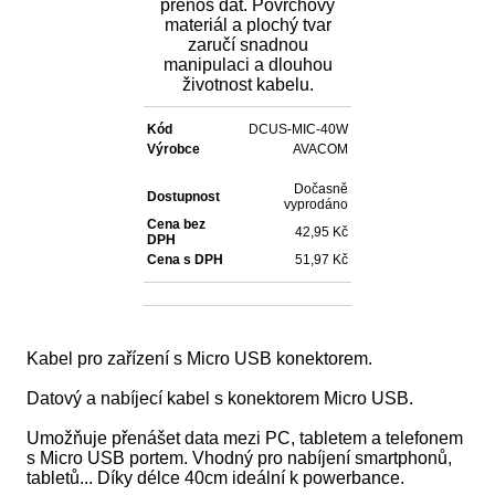
přenos dat. Povrchový
materiál a plochý tvar
zaručí snadnou
manipulaci a dlouhou
životnost kabelu.
Kód
DCUS-MIC-40W
Výrobce
AVACOM
Dočasně
Dostupnost
vyprodáno
Cena bez
42,95 Kč
DPH
Cena s DPH
51,97 Kč
Kabel pro zařízení s Micro USB konektorem.
Datový a nabíjecí kabel s konektorem Micro USB.
Umožňuje přenášet data mezi PC, tabletem a telefonem
s Micro USB portem. Vhodný pro nabíjení smartphonů,
tabletů... Díky délce 40cm ideální k powerbance.