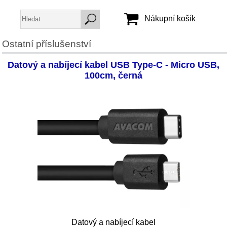
Nákupní košík
Ostatní příslušenství
Jméno:
Datový a nabíjecí kabel USB Type-C - Micro USB,
Heslo:
100cm, černá
Vytvořit účet
Zapomenuté heslo
Datový a nabíjecí kabel