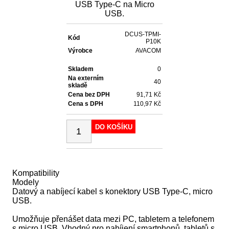
USB Type-C na Micro
USB.
DCUS-TPMI-
Kód
P10K
Výrobce
AVACOM
Skladem
0
Na externím
40
skladě
Cena bez DPH
91,71 Kč
Cena s DPH
110,97 Kč
DO KOŠÍKU
Kompatibility
Modely
Datový a nabíjecí kabel s konektory USB Type-C, micro
USB.
Umožňuje přenášet data mezi PC, tabletem a telefonem
s micro USB. Vhodný pro nabíjení smartphonů, tabletů s