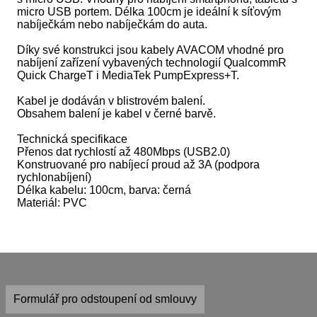
micro USB portem. Délka 100cm je ideální k síťovým
nabíječkám nebo nabíječkám do auta.
Díky své konstrukci jsou kabely AVACOM vhodné pro
nabíjení zařízení vybavených technologií QualcommR
Quick ChargeT i MediaTek PumpExpress+T.
Kabel je dodáván v blistrovém balení.
Obsahem balení je kabel v černé barvě.
Technická specifikace
Přenos dat rychlostí až 480Mbps (USB2.0)
Konstruované pro nabíjecí proud až 3A (podpora
rychlonabíjení)
Délka kabelu: 100cm, barva: černá
Materiál: PVC
Formulář pro odstoupení od smlouvy