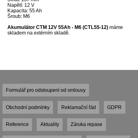
Napětí: 12 V
Kapacita: 55 Ah
Šroub: M6
Akumulátor CTM 12V 55Ah - M6 (CTL55-12)
máme
skladem na extérním skladě.
Formulář pro odstoupení od smlouvy
Obchodní podmínky
Reklamační řád
GDPR
Reference
Aktuality
Záruka repase