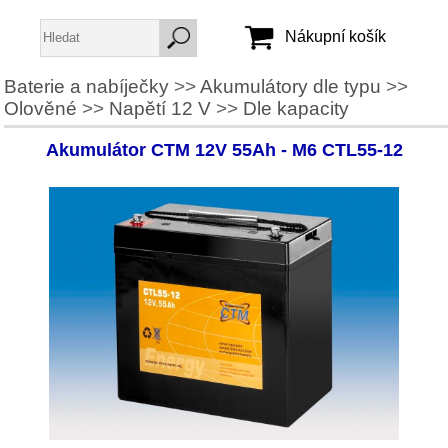
Nákupní košík
Baterie a nabíječky
>>
Akumulátory dle typu
>>
Olověné
>>
Napětí 12 V
>>
Dle kapacity
Jméno:
Heslo:
Akumulátor CTM 12V 55Ah - M6 CTL55-12
Vytvořit účet
Zapomenuté heslo