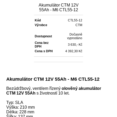
Akumulátor CTM 12V
55Ah - M6 CTL55-12
Kód
CTL55-12
Výrobce
CTM
Dočasně
Dostupnost
vyprodáno
Cena bez
3 630,- Kč
DPH
Cena s DPH
4 392,30 Kč
Akumulátor
CTM 12V 55Ah - M6 CTL55-12
Bezúdržbový, ventilem řízený
olověný akumulátor
CTM 12V 55Ah
s životností 10 let.
Typ: SLA
Výška: 210 mm
Délka: 228 mm
Šířka: 137 mm