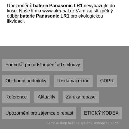
Upozronění:
baterie Panasonic LR1
nevyhazujte do
koše. Naše firma www.aku-bat.cz Vám zajistí zpětný
odběr
baterie Panasonic LR1
pro ekologickou
likvidaci.
Formulář pro odstoupení od smlouvy
Obchodní podmínky
Reklamační řád
GDPR
Reference
Aktuality
Záruka repase
Upozornění pro zájemce o repasi
ETICKÝ KODEX
tento e-shop běží na systému eshopza100.cz