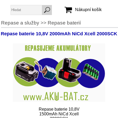
Nákupní košík
Repase a služby
>>
Repase baterií
Jméno:
Repase baterie 10,8V 2000mAh NiCd Xcell 2000SCK
Heslo:
Vytvořit účet
Zapomenuté heslo
Repase baterie 10,8V
1500mAh NiCd Xcell