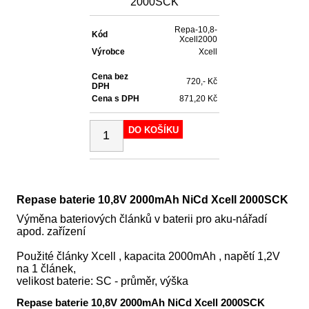
2000SCK
Repa-10,8-
Kód
Xcell2000
Výrobce
Xcell
Cena bez
720,- Kč
DPH
Cena s DPH
871,20 Kč
DO KOŠÍKU
Repase baterie 10,8V 2000mAh NiCd Xcell 2000SCK
Výměna bateriových článků v baterii pro aku-nářadí
apod. zařízení
Použité články Xcell , kapacita 2000mAh , napětí 1,2V
na 1 článek,
velikost baterie: SC - průměr, výška
Repase baterie 10,8V 2000mAh NiCd Xcell 2000SCK