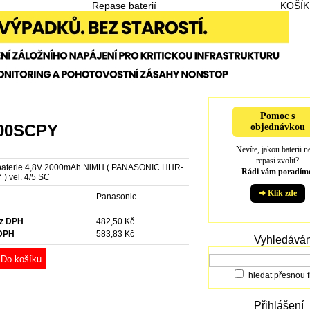
Repase baterií
KOŠÍK
Pomoc s
200SCPY
objednávkou
Nevíte, jakou baterii n
repasi zvolit?
baterie 4,8V 2000mAh NiMH ( PANASONIC HHR-
Rádi vám poradíme
) vel. 4/5 SC
➜ Klik zde
e
Panasonic
ez DPH
482,50 Kč
 DPH
583,83 Kč
Vyhledáván
Do košíku
hledat přesnou f
Přihlášení