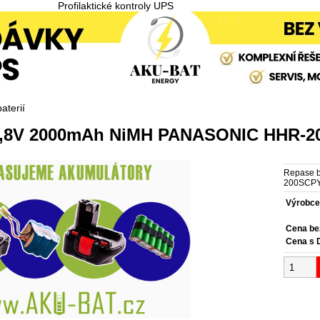
Profilaktické kontroly UPS
aterií
 4,8V 2000mAh NiMH PANASONIC HHR-
Repase 
200SCPY 
Výrobc
Cena b
Cena s