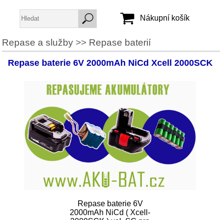
Nákupní košík
Repase a služby
>>
Repase baterií
Jméno:
Repase baterie 6V 2000mAh NiCd Xcell 2000SCK
Heslo:
Vytvořit účet
Zapomenuté heslo
Repase baterie 6V
2000mAh NiCd ( Xcell-