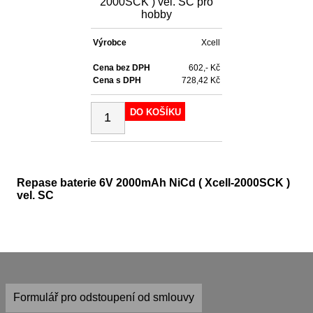
2000SCK ) vel. SC pro
hobby
Výrobce
Xcell
Cena bez DPH
602,- Kč
Cena s DPH
728,42 Kč
DO KOŠÍKU
Repase baterie 6V 2000mAh NiCd ( Xcell-2000SCK )
vel. SC
Formulář pro odstoupení od smlouvy