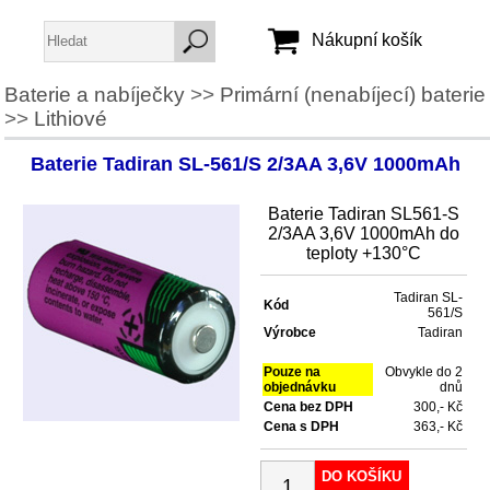
Nákupní košík
Baterie a nabíječky
>>
Primární (nenabíjecí) baterie
>>
Lithiové
Jméno:
Heslo:
Baterie Tadiran SL-561/S 2/3AA 3,6V 1000mAh
Baterie Tadiran SL561-S
Vytvořit účet
2/3AA 3,6V 1000mAh do
teploty +130°C
Zapomenuté heslo
Tadiran SL-
Kód
561/S
Výrobce
Tadiran
Pouze na
Obvykle do 2
objednávku
dnů
Cena bez DPH
300,- Kč
Cena s DPH
363,- Kč
DO KOŠÍKU