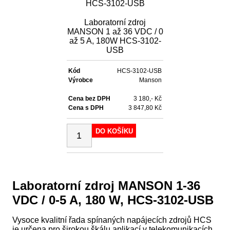
Laboratorní zdroj
MANSON 1 až 36 VDC / 0
až 5 A, 180W HCS-3102-
USB
Kód
HCS-3102-USB
Výrobce
Manson
Cena bez DPH
3 180,- Kč
Cena s DPH
3 847,80 Kč
DO KOŠÍKU
Laboratorní zdroj MANSON 1-36
VDC / 0-5 A, 180 W, HCS-3102-USB
Vysoce kvalitní řada spínaných napájecích zdrojů HCS
je určena pro širokou škálu aplikací v telekomunikacích,