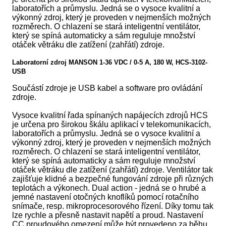
laboratořích a průmyslu. Jedná se o vysoce kvalitní a
výkonný zdroj, který je proveden v nejmenších možných
rozměrech. O chlazení se stará inteligentní ventilátor,
který se spíná automaticky a sám reguluje množství
otáček větráku dle zatížení (zahřátí) zdroje.
Laboratorní zdroj MANSON 1-36 VDC / 0-5 A, 180 W, HCS-3102-
USB
Součástí zdroje je USB kabel a software pro ovládání
zdroje.
Vysoce kvalitní řada spínaných napájecích zdrojů HCS
je určena pro širokou škálu aplikací v telekomunikacích,
laboratořích a průmyslu. Jedná se o vysoce kvalitní a
výkonný zdroj, který je proveden v nejmenších možných
rozměrech. O chlazení se stará inteligentní ventilátor,
který se spíná automaticky a sám reguluje množství
otáček větráku dle zatížení (zahřátí) zdroje. Ventilátor tak
zajišťuje klidné a bezpečné fungování zdroje při různých
teplotách a výkonech. Dual action - jedná se o hrubé a
jemné nastavení otočných knoflíků pomocí rotačního
snímače, resp. mikroprocesorového řízení. Díky tomu tak
lze rychle a přesně nastavit napětí a proud. Nastavení
CC proudového omezení může být provedeno za běhu