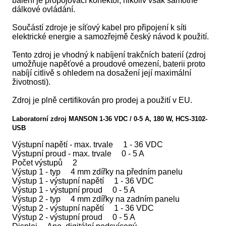
balení je propojovací konektor, nikoliv však samotné
dálkové ovládání.
Součástí zdroje je síťový kabel pro připojení k síti
elektrické energie a samozřejmě český návod k použití.
Tento zdroj je vhodný k nabíjení trakčních baterií (zdroj
umožňuje napěťové a proudové omezení, baterii proto
nabíjí citlivě s ohledem na dosažení její maximální
životnosti).
Zdroj je plně certifikován pro prodej a použití v EU.
Laboratorní zdroj MANSON 1-36 VDC / 0-5 A, 180 W, HCS-3102-
USB
Výstupní napětí - max. trvale 1 - 36 VDC
Výstupní proud - max. trvale 0 - 5 A
Počet výstupů 2
Výstup 1 - typ 4 mm zdířky na předním panelu
Výstup 1 - výstupní napětí 1 - 36 VDC
Výstup 1 - výstupní proud 0 - 5 A
Výstup 2 - typ 4 mm zdířky na zadním panelu
Výstup 2 - výstupní napětí 1 - 36 VDC
Výstup 2 - výstupní proud 0 - 5 A