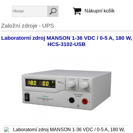
Nákupní košík
Založní zdroje - UPS
Jméno:
Laboratorní zdroj MANSON 1-36 VDC / 0-5 A, 180 W,
Heslo:
HCS-3102-USB
Vytvořit účet
Zapomenuté heslo