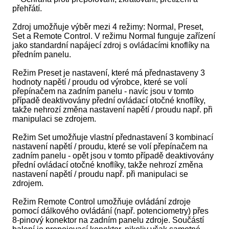
přehřátí.
Zdroj umožňuje výběr mezi 4 režimy: Normal, Preset,
Set a Remote Control. V režimu Normal funguje zařízení
jako standardní napájecí zdroj s ovládacími knoflíky na
předním panelu.
Režim Preset je nastavení, které má přednastaveny 3
hodnoty napětí / proudu od výrobce, které se volí
přepínačem na zadním panelu - navíc jsou v tomto
případě deaktivovány přední ovládací otočné knoflíky,
takže nehrozí změna nastavení napětí / proudu např. při
manipulaci se zdrojem.
Režim Set umožňuje vlastní přednastavení 3 kombinací
nastavení napětí / proudu, které se volí přepínačem na
zadním panelu - opět jsou v tomto případě deaktivovány
přední ovládací otočné knoflíky, takže nehrozí změna
nastavení napětí / proudu např. při manipulaci se
zdrojem.
Režim Remote Control umožňuje ovládání zdroje
pomocí dálkového ovládání (např. potenciometry) přes
8-pinový konektor na zadním panelu zdroje. Součástí