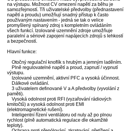
na výstupu. Možnost CV omezení napětí za běhu je
samozřejmostí. Tři uživatelské předvolby (přednastavení
napětí a proudu) umožňují snadný přístup k často
používaným nastavením - jedná se tak o velice
promyšlený spínaný zdroj s kompletním ovládáním
všech funkcí. Izolované uzemnění zdroje umožňuje
paralelní a sériové zapojení napájecích zdrojů s lehkostí
a bezpečností.
Hlavní funkce:
Otočný regulační knoflík s hrubým a jemným laděním.
Plně regulovatelné napětí a proud, zapnutí / vypnutí
výstupu.
Izolované uzemnění, aktivní PFC a vysoká účinnost.
Dálkové ovládání.
3 uživatelem definované V a A předvolby (vyvolání z
paměti).
Vysoká odolnost proti RFI (vyzařování rádiových
kmitočtů) a vysoká odolnost proti EMI
(elektromagnetické rušení).
Inteligentní řízení ventilátoru od nuly až po plnou
rychlost (plně automatická regulace dle okamžité
teploty).
Ochrana proti přepólování, zkratování, přetížení a