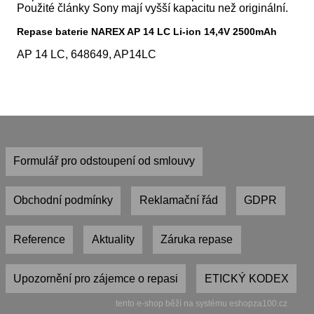
Použité články Sony mají vyšší kapacitu než originální.
Repase baterie NAREX AP 14 LC Li-ion 14,4V 2500mAh
AP 14 LC, 648649, AP14LC
Formulář pro odstoupení od smlouvy
Obchodní podmínky
Reklamační řád
GDPR
Reference
Aktuality
Záruka repase
Upozornění pro zájemce o repasi
ETICKÝ KODEX
tento e-shop běží na systému eshopza100.cz