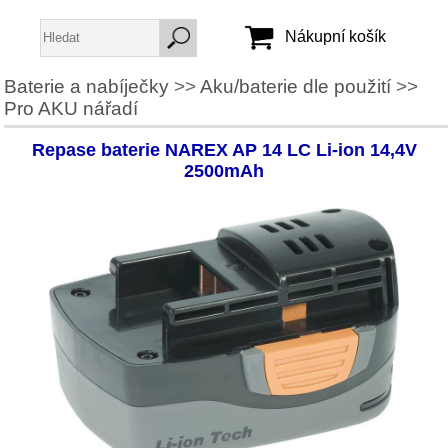
Nákupní košík
Baterie a nabíječky
>>
Aku/baterie dle použití
>>
Pro AKU nářadí
Jméno:
Heslo:
Repase baterie NAREX AP 14 LC Li-ion 14,4V
2500mAh
Vytvořit účet
Zapomenuté heslo