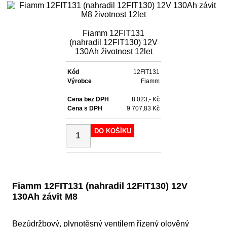
Fiamm 12FIT131
(nahradil 12FIT130) 12V
130Ah životnost 12let
Kód
12FIT131
Výrobce
Fiamm
Cena bez DPH
8 023,- Kč
Cena s DPH
9 707,83 Kč
DO KOŠÍKU
Fiamm 12FIT131 (nahradil 12FIT130) 12V
130Ah závit M8
Bezúdržbový, plynotěsný ventilem řízený olověný