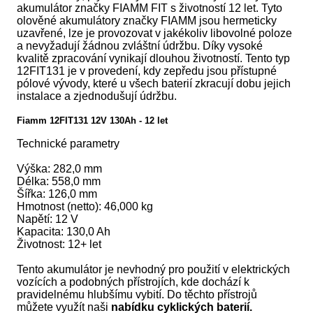
akumulátor značky FIAMM FIT s životností 12 let. Tyto
olověné akumulátory značky FIAMM jsou hermeticky
uzavřené, lze je provozovat v jakékoliv libovolné poloze
a nevyžadují žádnou zvláštní údržbu. Díky vysoké
kvalitě zpracování vynikají dlouhou životností. Tento typ
12FIT131 je v provedení, kdy zepředu jsou přístupné
pólové vývody, které u všech baterií zkracují dobu jejich
instalace a zjednodušují údržbu.
Fiamm 12FIT131 12V 130Ah - 12 let
Technické parametry
Výška: 282,0 mm
Délka: 558,0 mm
Šířka: 126,0 mm
Hmotnost (netto): 46,000 kg
Napětí: 12 V
Kapacita: 130,0 Ah
Životnost: 12+ let
Tento akumulátor je nevhodný pro použití v elektrických
vozících a podobných přístrojích, kde dochází k
pravidelnému hlubšímu vybití. Do těchto přístrojů
můžete využít naši
nabídku cyklických baterií
.