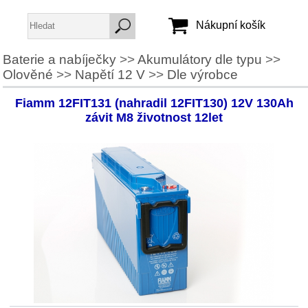
Nákupní košík
Baterie a nabíječky
>>
Akumulátory dle typu
>>
Olověné
>>
Napětí 12 V
>>
Dle výrobce
Jméno:
Heslo:
Fiamm 12FIT131 (nahradil 12FIT130) 12V 130Ah
závit M8 životnost 12let
Vytvořit účet
Zapomenuté heslo