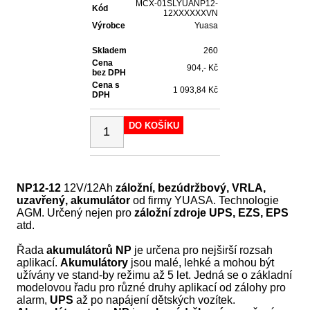
MCX-01SLYUANP12-
Kód
12XXXXXXVN
Výrobce
Yuasa
Skladem
260
Cena
904,- Kč
bez DPH
Cena s
1 093,84 Kč
DPH
DO KOŠÍKU
NP12-12
12V/12Ah
záložní, bezúdržbový, VRLA,
uzavřený, akumulátor
od firmy YUASA. Technologie
AGM. Určený nejen pro
záložní zdroje UPS, EZS, EPS
atd.
Řada
akumulátorů NP
je určena pro nejširší rozsah
aplikací.
Akumulátory
jsou malé, lehké a mohou být
užívány ve stand-by režimu až 5 let. Jedná se o základní
modelovou řadu pro různé druhy aplikací od zálohy pro
alarm,
UPS
až po napájení dětských vozítek.