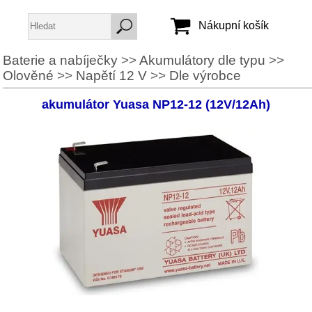
Nákupní košík
Baterie a nabíječky
>>
Akumulátory dle typu
>>
Olověné
>>
Napětí 12 V
>>
Dle výrobce
Jméno:
Heslo:
akumulátor Yuasa NP12-12 (12V/12Ah)
Vytvořit účet
Zapomenuté heslo