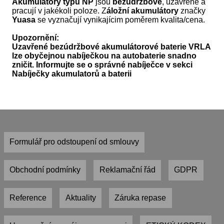
Akumulátory typu NP
jsou
bezúdržbové
, uzavřené a
pracují v jakékoli poloze. Z
áložní akumulátory
značky
Yuasa
se vyznačují vynikajícim poměrem kvalita/cena.
Upozornění:
Uzavřené bezúdržbové akumulátorové baterie VRLA
lze obyčejnou nabíječkou na autobaterie snadno
zničit. Informujte se o správné nabíječce v sekci
Nabíječky akumulatorů a baterii
Formulář pro odstoupení od smlouvy
Obchodní podmínky
Reklamační řád
GDPR
Reference
Aktuality
Záruka repase