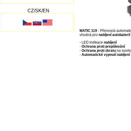
CZ/SK/EN
MATIC 119
- Přenosná automati
vhodná pro
nabíjení autobaterií
- LED indikace
nabíjení
-
Ochrana proti prepólování
-
Ochrana proti zkratu
na svork
-
Automatické vypnutí nabíjení