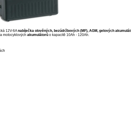
cká 12V-6A
nabíječka olověných, bezúdržbových (MF), AGM, gelových akumulát
a motocyklových
akumulátorů
o kapacitě 10Ah - 120Ah.
ách