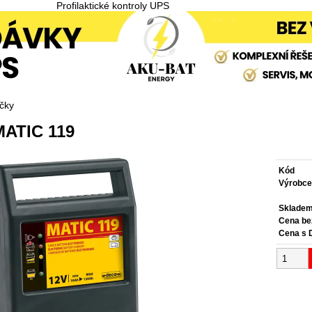
Profilaktické kontroly UPS
čky
MATIC 119
Kód
Výrobc
Sklade
Cena b
Cena s