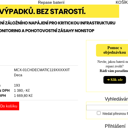
Repase baterií
KOŠÍK
Pomoc s
objednávkou
Nevíte, jakou baterii n
repasi zvolit?
MCX-01CHDECMATIC119XXXXXIT
Rádi vám poradíme
e
Deca
➜ Klik zde
m
193
ez DPH
1 380,- Kč
 DPH
1 669,80 Kč
Vyhledáván
Do košíku
hledat přesnou f
Přihlášení