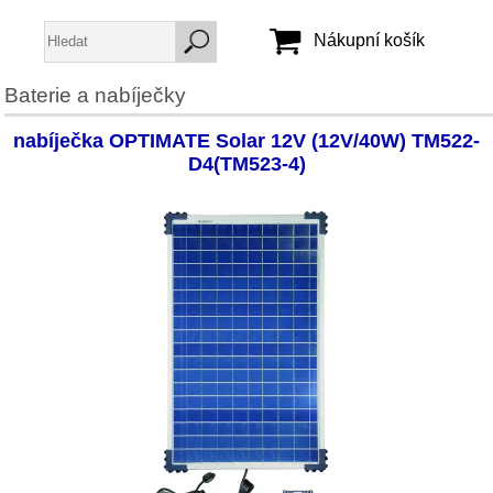
Nákupní košík
Baterie a nabíječky
Jméno:
nabíječka OPTIMATE Solar 12V (12V/40W) TM522-
Heslo:
D4(TM523-4)
Vytvořit účet
Zapomenuté heslo