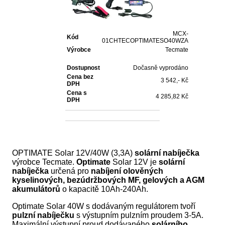
MCX-
Kód
01CHTECOPTIMATESO40WZA
Výrobce
Tecmate
Dostupnost
Dočasně vyprodáno
Cena bez
3 542,- Kč
DPH
Cena s
4 285,82 Kč
DPH
OPTIMATE Solar 12V/40W (3,3A)
solární nabíječka
výrobce Tecmate.
Optimate
Solar 12V je
solární
nabíječka
určená pro
nabíjení olověných
kyselinových, bezúdržbových MF, gelových a AGM
akumulátorů
o kapacitě 10Ah-240Ah.
Optimate Solar 40W s dodávaným regulátorem tvoří
pulzní nabíječku
s výstupním pulzním proudem 3-5A.
Maximální výstupní proud dodávaného
solárního