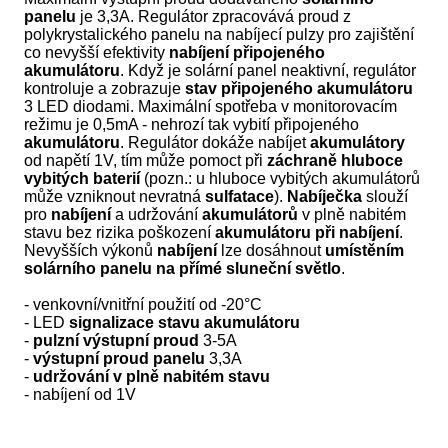
panelu
je 3,3A. Regulátor zpracovává proud z
polykrystalického panelu na nabíjecí pulzy pro zajištění
co nevyšší efektivity
nabíjení připojeného
akumulátoru
. Když je solární panel neaktivní, regulátor
kontroluje a zobrazuje
stav připojeného akumulátoru
3 LED diodami. Maximální spotřeba v monitorovacím
režimu je 0,5mA - nehrozí tak vybití připojeného
akumulátoru
. Regulátor dokáže nabíjet
akumulátory
od napětí 1V, tím může pomoct při
záchraně hluboce
vybitých baterií
(pozn.: u hluboce vybitých akumulátorů
může vzniknout nevratná
sulfatace
).
Nabíječka
slouží
pro
nabíjení
a udržování
akumulátorů
v plně nabitém
stavu bez rizika poškození
akumulátoru při nabíjení
.
Nevyšších výkonů
nabíjení
lze dosáhnout
umístěním
solárního panelu na přímé sluneční světlo
.
- venkovní/vnitřní použití od -20°C
- LED
signalizace stavu akumulátoru
-
pulzní výstupní proud
3-5A
-
výstupní proud panelu
3,3A
-
udržování v plně nabitém stavu
- nabíjení od 1V