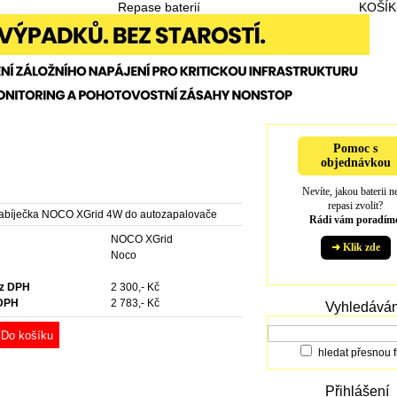
Repase baterií
KOŠÍK
Pomoc s
objednávkou
Nevíte, jakou baterii n
repasi zvolit?
nabíječka NOCO XGrid 4W do autozapalovače
Rádi vám poradíme
NOCO XGrid
➜ Klik zde
e
Noco
ez DPH
2 300,- Kč
 DPH
2 783,- Kč
Vyhledáván
Do košíku
hledat přesnou f
Přihlášení