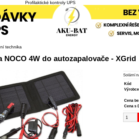
Profilaktické kontroly UPS
ní technika
ka NOCO 4W do autozapalovače - XGrid
Solární 
Kód
Výrobc
Cena b
Cena s