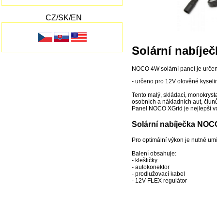
CZ/SK/EN
Solární nabíje
NOCO 4W solární panel je určen
- určeno pro 12V olověné kysel
Tento malý, skládací, monokryst
osobních a nákladních aut, člun
Panel NOCO XGrid je nejlepší v
Solární nabíječka NOC
Pro optimální výkon je nutné umí
Balení obsahuje:
- kleštičky
- autokonektor
- prodlužovací kabel
- 12V FLEX regulátor