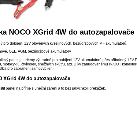
čka NOCO XGrid 4W do autozapalovače
ý pro dobíjení 12V olověných kyselinových, bezúdržbových MF akumulátorů.
inové, GEL, AGM, bezúdržbové akumulátory
alický panel je určený výhradně pro nabíjení 12V akumulátorů přes přibalený 12V FL
ů, motocyklů, čtyřkolek, snežných skůtru, atd. Díky zabudovanému IN/OUT konektoru
olba pro zabránení samovybíjení.
O XGrid 4W do autozapalovače
stit panel na přímé sluneční záření a to bez jakýchkoli překážek.