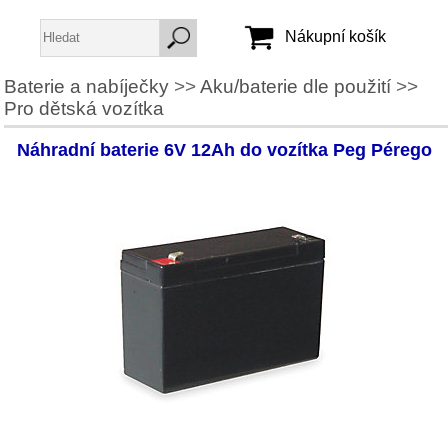
Nákupní košík
Baterie a nabíječky
>>
Aku/baterie dle použití
>>
Pro dětská vozítka
Jméno:
Heslo:
Náhradní baterie 6V 12Ah do vozítka Peg Pérego
Vytvořit účet
Zapomenuté heslo