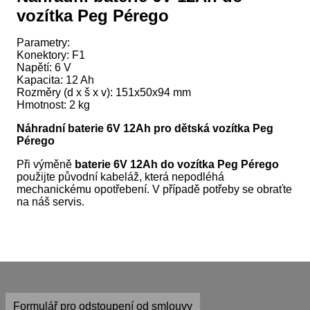
vozítka Peg Pérego
Parametry:
Konektory: F1
Napětí: 6 V
Kapacita: 12 Ah
Rozměry (d x š x v): 151x50x94 mm
Hmotnost: 2 kg
Náhradní baterie
6V
12Ah pro dětská vozítka Peg
Pérego
Při výměně
baterie 6V 12Ah do vozítka Peg Pérego
použijte původní kabeláž, která nepodléhá
mechanickému opotřebení. V případě potřeby se obraťte
na náš servis.
Formulář pro odstoupení od smlouvy