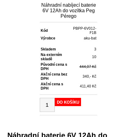
Náhradní nabíjecí baterie
6V 12Ah do vozítka Peg
Pérego
PBPP-6V012-
Kód
F1B
Výrobce
aku-bat
Skladem
3
Na externím
10
skladě
Původní cena s
444,07 Kč
DPH
Akční cena bez
340,- Kč
DPH
Akční cena s
411,40 Kč
DPH
DO KOŠÍKU
Náhradní baterie
6V
12Ah do