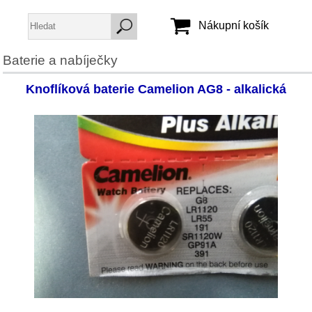
Nákupní košík
Baterie a nabíječky
Jméno:
Knoflíková baterie Camelion AG8 - alkalická
Heslo:
Vytvořit účet
Zapomenuté heslo