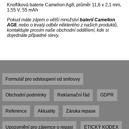
Knoflíková baterie Camelion Ag8, průměr 11,6 x 2,1 mm,
1,55 V, 55 mAh
Pokud máte zájem o větší množství
baterií Camelion
AG8
, nebo o trvalý odběr některého z našich produktů,
kontaktujte prosím naše obchodní oddělení, kde si
dojednáte případné slevy.
Formulář pro odstoupení od smlouvy
Obchodní podmínky
Reklamační řád
GDPR
Reference
Aktuality
Záruka repase
Upozornění pro zájemce o repasi
ETICKÝ KODEX