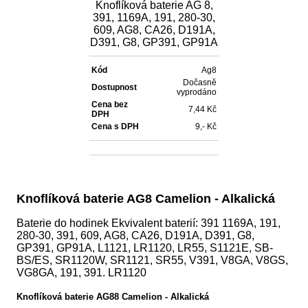
Knoflíková baterie AG 8,
391, 1169A, 191, 280-30,
609, AG8, CA26, D191A,
D391, G8, GP391, GP91A
Kód
Ag8
Dočasně
Dostupnost
vyprodáno
Cena bez
7,44 Kč
DPH
Cena s DPH
9,- Kč
Knoflíková baterie AG8 Camelion - Alkalická
Baterie do hodinek Ekvivalent baterií: 391 1169A, 191,
280-30, 391, 609, AG8, CA26, D191A, D391, G8,
GP391, GP91A, L1121, LR1120, LR55, S1121E, SB-
BS/ES, SR1120W, SR1121, SR55, V391, V8GA, V8GS,
VG8GA, 191, 391. LR1120
Knoflíková baterie AG88 Camelion - Alkalická