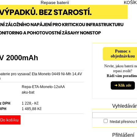
Repase baterií
KOŠÍK
Pomoc s
,4V 2000mAh
objednávkou
Nevíte, jakou baterii n
repasi zvolit?
aterie pro vysavač Eta Moneto 0449 Ni-Mh 14,4V
Rádi vám poradíme
h
➜ Klik zde
Repa-ETA-Moneto-12xAA
e
aku-bat
ez DPH
1 228,- Kč
Vyhledáván
 DPH
1 485,88 Kč
Do košíku
hledat přesnou f
Přihlášení