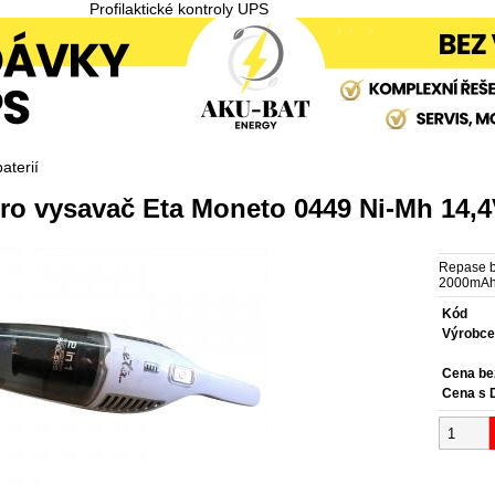
Profilaktické kontroly UPS
aterií
pro vysavač Eta Moneto 0449 Ni-Mh 14
Repase b
2000mA
Kód
Výrobc
Cena b
Cena s