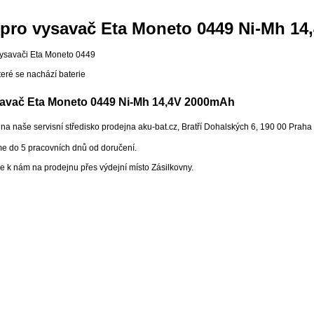
 pro vysavač Eta Moneto 0449 Ni-Mh 1
vysavači Eta Moneto 0449
teré se nachází baterie
savač Eta Moneto 0449 Ni-Mh 14,4V 2000mAh
 naše servisní středisko prodejna aku-bat.cz, Bratří Dohalských 6, 190 00 Praha 9
me do 5 pracovních dnů od doručení.
 k nám na prodejnu přes výdejní místo Zásilkovny.