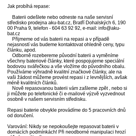
Jak probíhá repase:
Baterii odešlete nebo odneste na naše servisní
středisko prodejna aku-bat.cz, Bratří Dohalských 6, 190
00 Praha 9, telefon - 604 63 92 92, e-mail: info@aku-
bat.cz
Přijmeme od vás baterii na repasi a v případě
nejasností vás budeme kontaktovat ohledně ceny, typu
článku, apod.
Odborně rozebereme původní baterii a vyměníme
všechny bateriové články, které pospojujeme speciální
bodovou svářečkou a vše vložíme do původního obalu.
Používáme výhradně kvalitní značkové články, ale na
vaši žádost můžeme provést repasi i z levnějších, avšak
méně kvalitních článků.
Nově repasovanou baterii vám zašleme zpět , nebo si
ji můžete po telefonické či e-mailové výzvě vyzvednout
osobně v našem servisním středisku.
Repasi baterie obvykle provádíme do 5 pracovních dnů
od doručení.
Varování: Nikdy se nepokoušejte repasovat baterii v
domácích podmínkách! Při neodborné manipulaci hrozí