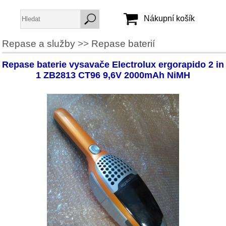
Nákupní košík
Repase a služby
>>
Repase baterií
Jméno:
Repase baterie vysavače Electrolux ergorapido 2 in
Heslo:
1 ZB2813 CT96 9,6V 2000mAh NiMH
Vytvořit účet
Zapomenuté heslo