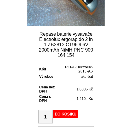
Repase baterie vysavače
Electrolux ergorapido 2 in
1 ZB2813 CT96 9,6V
2000mAh NiMH PNC 900
164 154
REPA-Electrolux-
Kód
2813-9.6
Výrobce
aku-bat
Cena bez
1 000,- Kč
DPH
Cena s
1 210,- Kč
DPH
DO KOŠÍKU