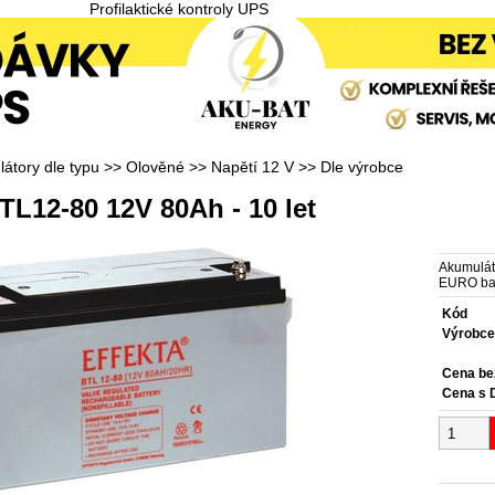
Profilaktické kontroly UPS
átory dle typu
>>
Olověné
>>
Napětí 12 V
>>
Dle výrobce
BTL12-80 12V 80Ah - 10 let
Akumulát
EURO bat
Kód
Výrobc
Cena b
Cena s