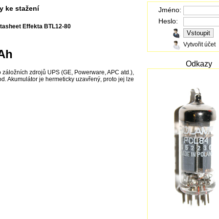
y ke stažení
Jméno:
Heslo:
tasheet Effekta BTL12-80
Vytvořit účet
0Ah
Odkazy
do záložních zdrojů UPS (GE, Powerware, APC atd.),
. Akumulátor je hermeticky uzavřený, proto jej lze