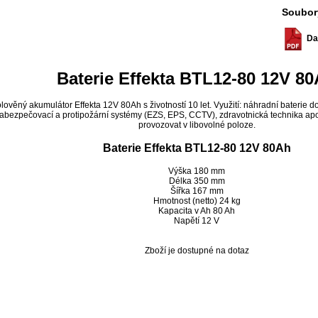
Soubor
Da
Baterie Effekta BTL12-80 12V 8
lověný akumulátor Effekta 12V 80Ah s životností 10 let. Využití: náhradní baterie 
abezpečovací a protipožární systémy (EZS, EPS, CCTV), zdravotnická technika apod
provozovat v libovolné poloze.
Baterie Effekta BTL12-80 12V 80Ah
Výška 180 mm
Délka 350 mm
Šířka 167 mm
Hmotnost (netto) 24 kg
Kapacita v Ah 80 Ah
Napětí 12 V
Zboží je dostupné na dotaz