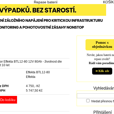
Repase baterií
KOŠÍK
Pomoc s
objednávkou
Nevíte, jakou baterii n
repasi zvolit?
or Effekta BTL12-80 12V 80Ah - životnost dle
Rádi vám poradíme
 10 let
➜ Klik zde
Effekta BTL12-80
e
Effekta
ez DPH
4 750,- Kč
Vyhledáván
 DPH
5 747,50 Kč
Do košíku
hledat přesnou f
Přihlášení