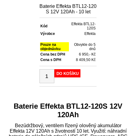
Baterie Effekta BTL12-120
S 12V 120Ah - 10 let
Effekta BTL12-
Kód
120S
Výrobce
Effekta
Pouze na
Obvykle do 5
objednávku
dnů
Cena bez DPH
6 950,- Kč
Cena s DPH
8 409,50 Kč
DO KOŠÍKU
Baterie Effekta BTL12-120S 12V
120Ah
Bezúdržbový, ventilem řízený olověný akumulátor
Effekta 12V 120Ah s životností 10 let. Využití: náhradní