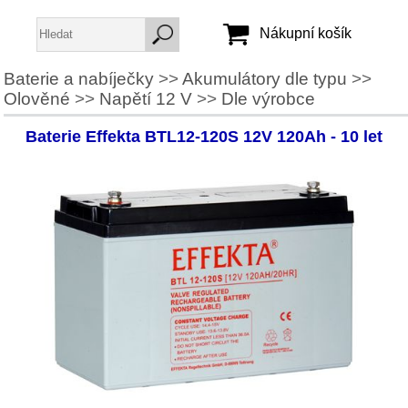
Nákupní košík
Baterie a nabíječky
>>
Akumulátory dle typu
>>
Olověné
>>
Napětí 12 V
>>
Dle výrobce
Jméno:
Heslo:
Baterie Effekta BTL12-120S 12V 120Ah - 10 let
Vytvořit účet
Zapomenuté heslo