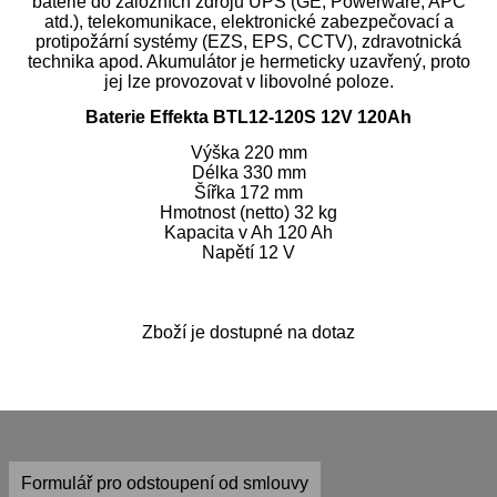
baterie do záložních zdrojů UPS (GE, Powerware, APC
atd.), telekomunikace, elektronické zabezpečovací a
protipožární systémy (EZS, EPS, CCTV), zdravotnická
technika apod. Akumulátor je hermeticky uzavřený, proto
jej lze provozovat v libovolné poloze.
Baterie Effekta BTL12-120S 12V 120Ah
Výška 220 mm
Délka 330 mm
Šířka 172 mm
Hmotnost (netto) 32 kg
Kapacita v Ah 120 Ah
Napětí 12 V
Zboží je dostupné na dotaz
Formulář pro odstoupení od smlouvy