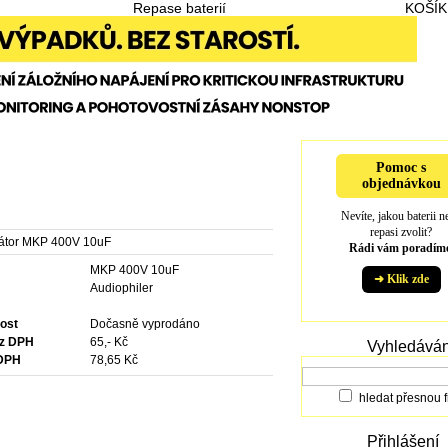
Repase baterií
KOŠÍK
Pomoc s
objednávkou
Nevíte, jakou baterii n
repasi zvolit?
átor MKP 400V 10uF
Rádi vám poradíme
MKP 400V 10uF
➜ Klik zde
e
Audiophiler
ost
Dočasně vyprodáno
ez DPH
65,- Kč
Vyhledáván
 DPH
78,65 Kč
hledat přesnou f
Přihlášení