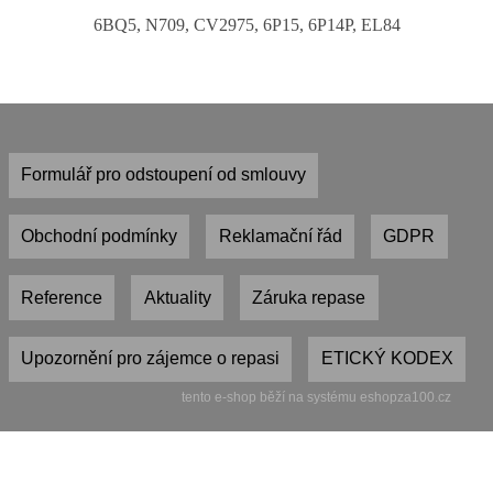
6BQ5, N709, CV2975, 6P15, 6P14P, EL84
Formulář pro odstoupení od smlouvy
Obchodní podmínky
Reklamační řád
GDPR
Reference
Aktuality
Záruka repase
Upozornění pro zájemce o repasi
ETICKÝ KODEX
tento e-shop běží na systému eshopza100.cz