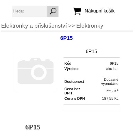
Nákupní košík
Elektronky a příslušenství
>>
Elektronky
Jméno:
6P15
Heslo:
6P15
Vytvořit účet
Kód
6P15
Výrobce
aku-bat
Zapomenuté heslo
Dočasně
Dostupnost
vyprodáno
Cena bez
155,- Kč
DPH
Cena s DPH
187,55 Kč
6P15