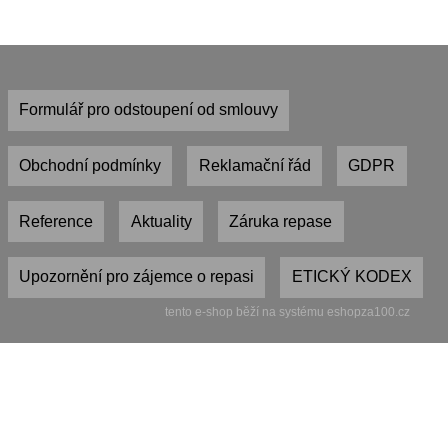
Formulář pro odstoupení od smlouvy
Obchodní podmínky
Reklamační řád
GDPR
Reference
Aktuality
Záruka repase
Upozornění pro zájemce o repasi
ETICKÝ KODEX
tento e-shop běží na systému eshopza100.cz