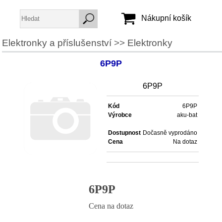
Nákupní košík
Elektronky a příslušenství
>>
Elektronky
Jméno:
6P9P
Heslo:
6P9P
Vytvořit účet
Kód
6P9P
Výrobce
aku-bat
Zapomenuté heslo
Dostupnost
Dočasně vyprodáno
Cena
Na dotaz
6P9P
Cena na dotaz