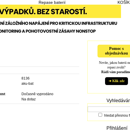
Repase baterií
KOŠÍK
Pomoc s
objednávkou
Nevíte, jakou baterii n
repasi zvolit?
Rádi vám poradíme
8136
➜ Klik zde
e
aku-bat
ost
Dočasně vyprodáno
Na dotaz
Vyhledáván
hledat přesnou f
Přihlášení