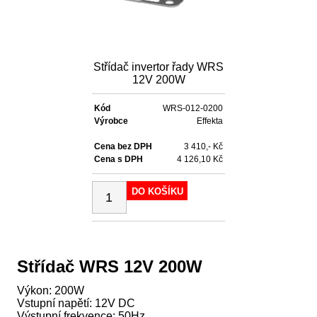
Střídač invertor řady WRS
12V 200W
Kód
WRS-012-0200
Výrobce
Effekta
Cena bez DPH
3 410,- Kč
Cena s DPH
4 126,10 Kč
DO KOŠÍKU
Střídač WRS 12V 200W
Výkon: 200W
Vstupní napětí: 12V DC
Výstupní frekvence: 50Hz