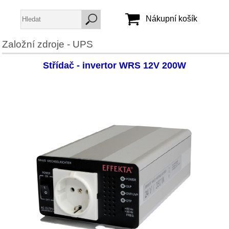
Nákupní košík
Založní zdroje - UPS
Jméno:
Střídač - invertor WRS 12V 200W
Heslo:
Vytvořit účet
Zapomenuté heslo