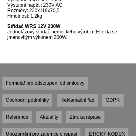
Výstupní napětí: 230V AC
Rozměry: 230x119x70,5
Hmotnost: 1,2kg
Střídač WRS 12V 200W
Jednofázový střídač německého výrobce Effekta se
jmenovitým výkonem 200W.
Formulář pro odstoupení od smlouvy
Obchodní podmínky
Reklamační řád
GDPR
Reference
Aktuality
Záruka repase
Upozornění pro zájemce o repasi
ETICKÝ KODEX