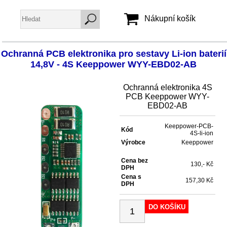
Nákupní košík
Ochranná PCB elektronika pro sestavy Li-ion baterií
Jméno:
14,8V - 4S Keeppower WYY-EBD02-AB
Heslo:
Ochranná elektronika 4S
PCB Keeppower WYY-
EBD02-AB
Vytvořit účet
Zapomenuté heslo
Keeppower-PCB-
Kód
4S-li-ion
Výrobce
Keeppower
Cena bez
130,- Kč
DPH
Cena s
157,30 Kč
DPH
DO KOŠÍKU