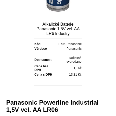
Alkalické Baterie
Panasonic 1,5V vel. AA
LR6 Industry
Kód
LR06-Panasonic
Výrobce
Panasonic
Dočasně
Dostupnost
vyprodáno
Cena bez
11,- Kč
DPH
Cena s DPH
13,31 Kč
Panasonic Powerline Industrial
1,5V vel. AA LR06