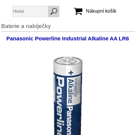
Nákupní košík
Baterie a nabíječky
Jméno:
Panasonic Powerline Industrial Alkaline AA LR6
Heslo:
Vytvořit účet
Zapomenuté heslo