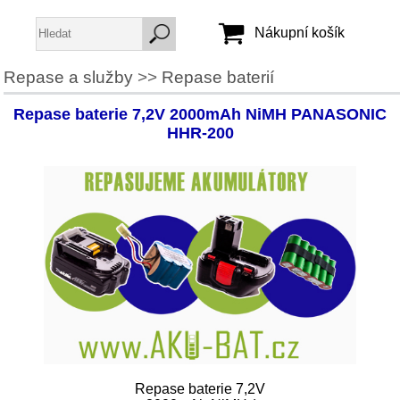
Nákupní košík
Repase a služby
>>
Repase baterií
Jméno:
Repase baterie 7,2V 2000mAh NiMH PANASONIC
Heslo:
HHR-200
Vytvořit účet
Zapomenuté heslo
Repase baterie 7,2V