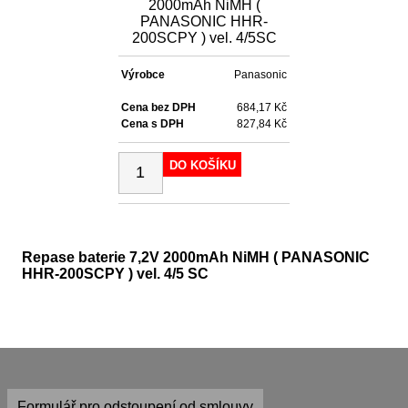
2000mAh NiMH (
PANASONIC HHR-
200SCPY ) vel. 4/5SC
Výrobce
Panasonic
Cena bez DPH
684,17 Kč
Cena s DPH
827,84 Kč
DO KOŠÍKU
Repase baterie 7,2V 2000mAh NiMH ( PANASONIC
HHR-200SCPY ) vel. 4/5 SC
Formulář pro odstoupení od smlouvy