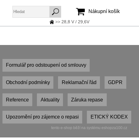
Nákupní košík
>>
28,8 V / 29,6V
Jméno:
Heslo:
Formulář pro odstoupení od smlouvy
Vytvořit účet
Zapomenuté heslo
Obchodní podmínky
Reklamační řád
GDPR
Reference
Aktuality
Záruka repase
Upozornění pro zájemce o repasi
ETICKÝ KODEX
tento e-shop běží na systému eshopza100.cz