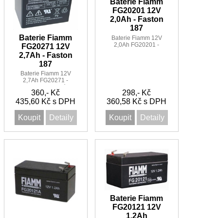
Baterie Fiamm
FG20201 12V
2,0Ah - Faston
187
Baterie Fiamm
Baterie Fiamm 12V
2,0Ah FG20201 -
FG20271 12V
Faston 187
2,7Ah - Faston
187
Baterie Fiamm 12V
2,7Ah FG20271 -
Faston 187 vhodná pro
360,- Kč
298,- Kč
svítilny, dětské hračky,
435,60 Kč s DPH
alarmy a zdravotní
360,58 Kč s DPH
Koupit
Detaily
Koupit
Detaily
Baterie Fiamm
FG20121 12V
1,2Ah