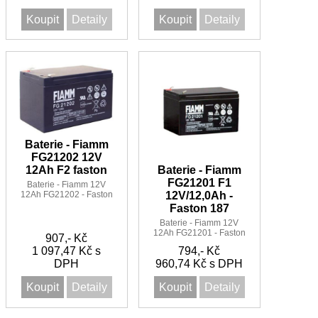
Koupit
Detaily
Koupit
Detaily
Baterie - Fiamm
FG21202 12V
Baterie - Fiamm
12Ah F2 faston
FG21201 F1
Baterie - Fiamm 12V
12Ah FG21202 - Faston
12V/12,0Ah -
250
Faston 187
Baterie - Fiamm 12V
12Ah FG21201 - Faston
907,- Kč
187
1 097,47 Kč s
794,- Kč
DPH
960,74 Kč s DPH
Koupit
Detaily
Koupit
Detaily