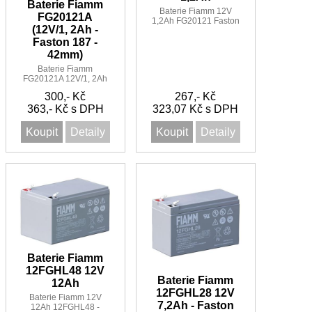
Baterie Fiamm
Baterie Fiamm 12V
FG20121A
1,2Ah FG20121 Faston
(12V/1, 2Ah -
187 F1
Faston 187 -
42mm)
Baterie Fiamm
FG20121A 12V/1, 2Ah
Faston 187
300,- Kč
267,- Kč
363,- Kč s DPH
323,07 Kč s DPH
Koupit
Detaily
Koupit
Detaily
Baterie Fiamm
12FGHL48 12V
Baterie Fiamm
12Ah
12FGHL28 12V
Baterie Fiamm 12V
7,2Ah - Faston
12Ah 12FGHL48 -