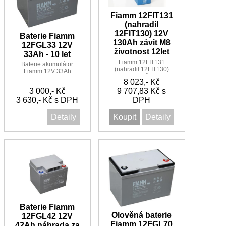
Fiamm 12FIT131
(nahradil
12FIT130) 12V
Baterie Fiamm
130Ah závit M8
12FGL33 12V
životnost 12let
33Ah - 10 let
Fiamm 12FIT131
Baterie akumulátor
(nahradil 12FIT130)
Fiamm 12V 33Ah
12V 130Ah životnost
12FGL33 - M6 -
8 023,- Kč
12let
životnost 10 let
3 000,- Kč
9 707,83 Kč s
3 630,- Kč s DPH
DPH
Detaily
Koupit
Detaily
Baterie Fiamm
Olověná baterie
12FGL42 12V
Fiamm 12FGL70
42Ah náhrada za