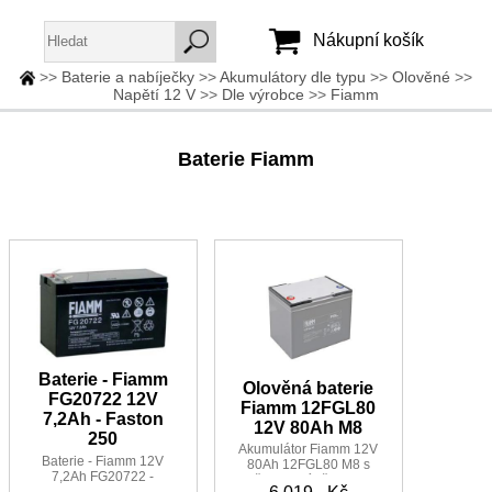
Nákupní košík
>>
Baterie a nabíječky
>>
Akumulátory dle typu
>>
Olověné
>>
Napětí 12 V
>>
Dle výrobce
>>
Fiamm
Jméno:
Heslo:
Baterie Fiamm
Vytvořit účet
Zapomenuté heslo
Baterie - Fiamm
Olověná baterie
FG20722 12V
Fiamm 12FGL80
7,2Ah - Faston
12V 80Ah M8
250
Akumulátor Fiamm 12V
Baterie - Fiamm 12V
80Ah 12FGL80 M8 s
7,2Ah FG20722 -
životností až 12let