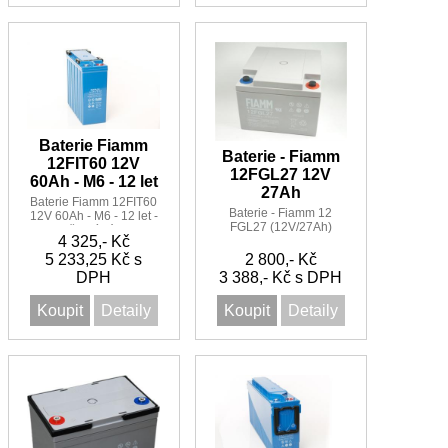
Baterie Fiamm
Baterie - Fiamm
12FIT60 12V
12FGL27 12V
60Ah - M6 - 12 let
27Ah
Baterie Fiamm 12FIT60
Baterie - Fiamm 12
12V 60Ah - M6 - 12 let -
FGL27 (12V/27Ah)
přední póly
4 325,- Kč
nahrazuje FG22703
5 233,25 Kč s
2 800,- Kč
DPH
3 388,- Kč s DPH
Koupit
Detaily
Koupit
Detaily