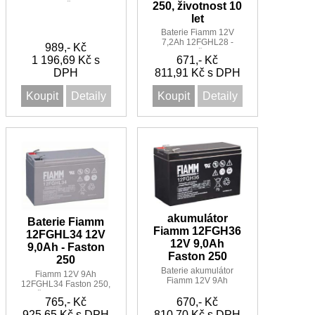
250, životnost 10
Faston 250, životnost 10
let
let
Baterie Fiamm 12V
7,2Ah 12FGHL28 -
989,- Kč
Faston 250, životnost 10
1 196,69 Kč s
671,- Kč
let
DPH
811,91 Kč s DPH
Koupit
Detaily
Koupit
Detaily
akumulátor
Baterie Fiamm
Fiamm 12FGH36
12FGHL34 12V
12V 9,0Ah
9,0Ah - Faston
Faston 250
250
Baterie akumulátor
Fiamm 12V 9Ah
Fiamm 12V 9Ah
12FGHL34 Faston 250,
12FGH36 Faston 250
životnost 10 let
765,- Kč
670,- Kč
925,65 Kč s DPH
810,70 Kč s DPH