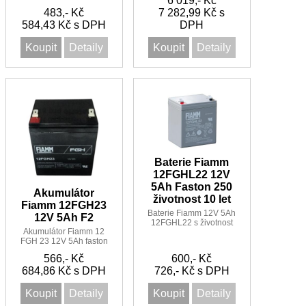
6 019,- Kč
Faston 2
483,- Kč
7 282,99 Kč s
584,43 Kč s DPH
DPH
Koupit
Detaily
Koupit
Detaily
Baterie Fiamm
12FGHL22 12V
5Ah Faston 250
Akumulátor
životnost 10 let
Fiamm 12FGH23
Baterie Fiamm 12V 5Ah
12V 5Ah F2
12FGHL22 s životnost
Akumulátor Fiamm 12
10 let
FGH 23 12V 5Ah faston
F2
566,- Kč
600,- Kč
684,86 Kč s DPH
726,- Kč s DPH
Koupit
Detaily
Koupit
Detaily