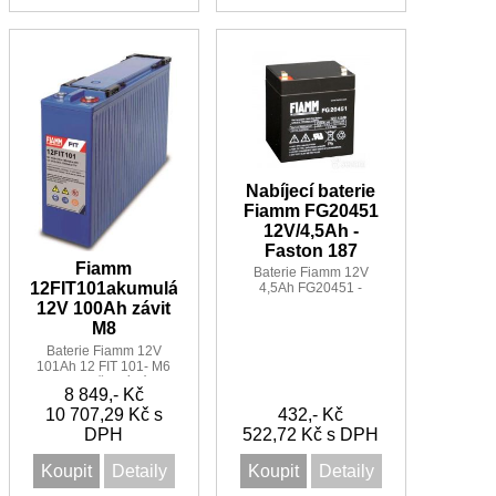
Nabíjecí baterie
Fiamm FG20451
12V/4,5Ah -
Faston 187
Fiamm
Baterie Fiamm 12V
12FIT101akumulátor
4,5Ah FG20451 -
Faston 187 F1
12V 100Ah závit
M8
Baterie Fiamm 12V
101Ah 12 FIT 101- M6
-12 let-přední póly
8 849,- Kč
10 707,29 Kč s
432,- Kč
DPH
522,72 Kč s DPH
Koupit
Detaily
Koupit
Detaily