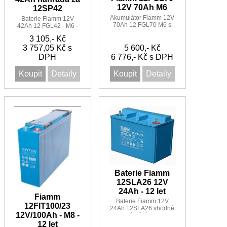
12V 70Ah M6
12SP42
Akumulátor Fiamm 12V
Baterie Fiamm 12V
70Ah 12 FGL70 M6 s
42Ah 12 FGL42 - M6 -
životností až 12let
životnost 10 let
3 105,- Kč
3 757,05 Kč s
5 600,- Kč
DPH
6 776,- Kč s DPH
Koupit
Detaily
Koupit
Detaily
Baterie Fiamm
12SLA26 12V
24Ah - 12 let
Fiamm
Baterie Fiamm 12V
12FIT100/23
24Ah 12SLA26 vhodné
12V/100Ah - M8 -
pro záložní zdroje -
UPS, nouzové osvětlení
12 let