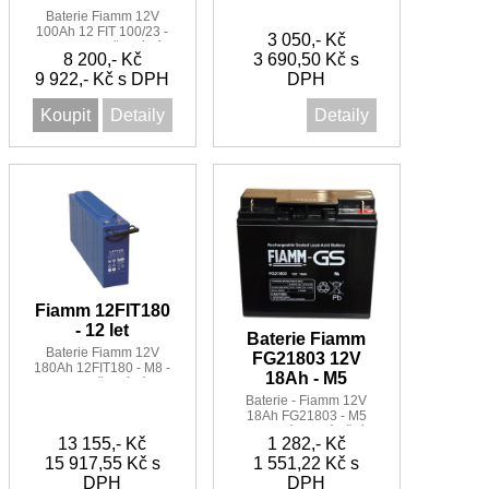
a telekomunikace
Baterie Fiamm 12V
100Ah 12 FIT 100/23 -
3 050,- Kč
M8 - 12 let - přední póly
8 200,- Kč
3 690,50 Kč s
pro komunikace
9 922,- Kč s DPH
DPH
Koupit
Detaily
Detaily
Fiamm 12FIT180
- 12 let
Baterie Fiamm
Baterie Fiamm 12V
FG21803 12V
180Ah 12FIT180 - M8 -
18Ah - M5
12 let - přední póly
Baterie - Fiamm 12V
18Ah FG21803 - M5
vhodná pro záložní
13 155,- Kč
1 282,- Kč
zdroje, UPS, alarmy a
15 917,55 Kč s
1 551,22 Kč s
podobně.
DPH
DPH