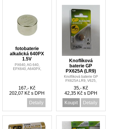
fotobaterie
alkalická 640PX
1.5V
Knoflíková
PX640, AG 640,
baterie GP
EPX640, A640PX,
PX625A (LR9)
V640PX, H-N, E640N,
Knoflíková baterie GP
MR52, NR52, 1126MP,
PX625A LR9, V625,
EN640A, EPX640A,
V625U
PC640A, LR52
167,- Kč
35,- Kč
202,07 Kč s DPH
42,35 Kč s DPH
Detaily
Koupit
Detaily