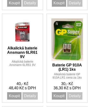
Koupit
Detaily
Koupit
Detaily
Alkalická baterie
Ansmann 6LR61
9V
Alkalická baterie
Baterie GP 910A
Ansmann 6LR61 9V
(LR1) 1ks
Alkalická baterie GP
910A LR1 cena za 1ks
40,- Kč
30,- Kč
48,40 Kč s DPH
36,30 Kč s DPH
Koupit
Detaily
Koupit
Detaily