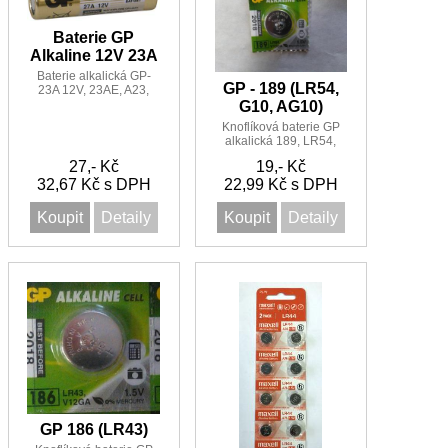
Baterie GP
Alkaline 12V 23A
Baterie alkalická GP-
GP - 189 (LR54,
23A 12V, 23AE, A23,
V23GA, MN21, 8LR932,
G10, AG10)
8LR23, 8F10R, LRV 08
Knoflíková baterie GP
alkalická 189, LR54,
G10, D189A, V10GA,
27,- Kč
19,- Kč
L1131, LR1130
32,67 Kč s DPH
22,99 Kč s DPH
Koupit
Detaily
Koupit
Detaily
GP 186 (LR43)