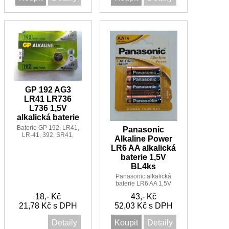
GP 192 AG3
LR41 LR736
L736 1,5V
alkalická baterie
Baterie GP 192, LR41,
Panasonic
LR-41, 392, SR41,
Alkaline Power
SR41W, AG3, AG3, G3A,
LR6 AA alkalická
LR736, L736, GP192,
baterie 1,5V
V36A, 392A
BL4ks
Panasonic alkalická
baterie LR6 AA 1,5V
LR6APB/4BP
18,- Kč
43,- Kč
nenabíjecí
21,78 Kč s DPH
52,03 Kč s DPH
Detaily
Koupit
Detaily