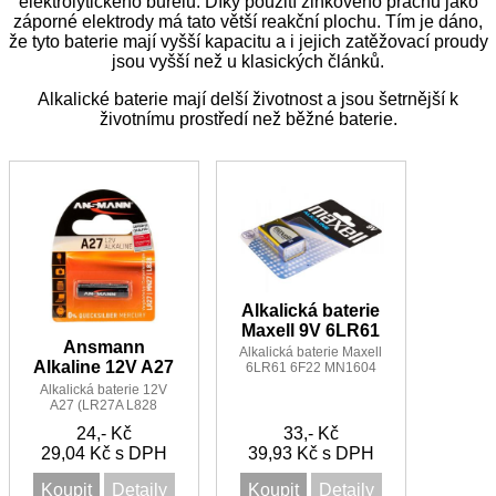
elektrolytického burelu. Díky použití zinkového prachu jako
záporné elektrody má tato větší reakční plochu. Tím je dáno,
že tyto baterie mají vyšší kapacitu a i jejich zatěžovací proudy
jsou vyšší než u klasických článků.
Alkalické baterie mají delší životnost a jsou šetrnější k
životnímu prostředí než běžné baterie.
Alkalická baterie
Maxell 9V 6LR61
Ansmann
Alkalická baterie Maxell
Alkaline 12V A27
6LR61 6F22 MN1604
6AM6 E-Block 9V
Alkalická baterie 12V
A27 (LR27A L828
MN27) BL1
24,- Kč
33,- Kč
29,04 Kč s DPH
39,93 Kč s DPH
Koupit
Detaily
Koupit
Detaily