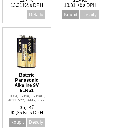
11,- Kč
11,- Kč
volná
13,31 Kč s DPH
13,31 Kč s DPH
Detaily
Koupit
Detaily
Baterie
Panasonic
Alkaline 9V
6LR61
1604, 1604A, 1604AC,
4022, 522, 6AM6, 6F22,
6LR61AD/B, 9VOLT,
35,- Kč
A1604, BLOC, CLR6,
K9V, KA9, LR22, MN1
42,35 Kč s DPH
Koupit
Detaily