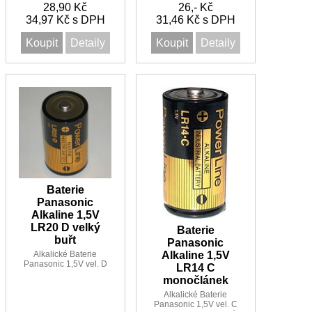
28,90 Kč
26,- Kč
6V cena za 1ks
34,97 Kč s DPH
31,46 Kč s DPH
Koupit
Detaily
Koupit
Detaily
Baterie
Panasonic
Alkaline 1,5V
LR20 D velký
Baterie
buřt
Panasonic
Alkalické Baterie
Alkaline 1,5V
Panasonic 1,5V vel. D
LR14 C
LR20 Industry
monočlánek
Alkalické Baterie
Panasonic 1,5V vel. C