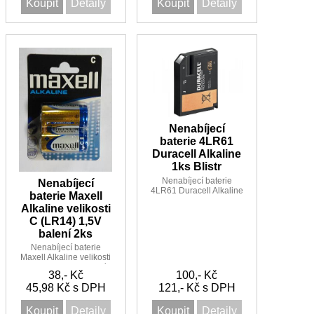
Koupit
Detaily
Koupit
Detaily
Nenabíjecí
baterie 4LR61
Duracell Alkaline
1ks Blistr
Nenabíjecí baterie
Nenabíjecí
4LR61 Duracell Alkaline
baterie Maxell
1ks Blistr
Alkaline velikosti
C (LR14) 1,5V
balení 2ks
Nenabíjecí baterie
Maxell Alkaline velikosti
C (LR14) 1,5V balení
38,- Kč
100,- Kč
2ks
45,98 Kč s DPH
121,- Kč s DPH
Koupit
Detaily
Koupit
Detaily