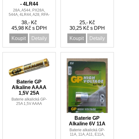
- 4LR44
28A, A544, PX28A,
544A, 4LR44, A28, RFA-
18, K28A, V34PX,
38,- Kč
25,- Kč
7H34, 4NZ13,
45,98 Kč s DPH
V4034PX, 4034PX,
30,25 Kč s DPH
PX28AB, 1414A
Koupit
Detaily
Koupit
Detaily
Baterie GP
Alkaline AAAA
1,5V 25A
Baterie alkalická GP-
25A 1,5V AAAA
Baterie GP
Alkaline 6V 11A
Baterie alkalická GP-
11A, 11A, A11, E11A,
GP-11A, GP11A, L1016