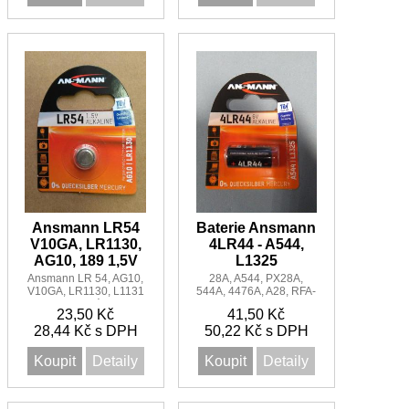
Ansmann LR54
Baterie Ansmann
V10GA, LR1130,
4LR44 - A544,
AG10, 189 1,5V
L1325
Ansmann LR 54, AG10,
28A, A544, PX28A,
V10GA, LR1130, L1131
544A, 4476A, A28, RFA-
1,5V alkalická baterie
18, K28A, V34PX,
23,50 Kč
41,50 Kč
7H34, 4NZ13,
28,44 Kč s DPH
50,22 Kč s DPH
V4034PX, 4034PX,
PX28AB, 1414A
Koupit
Detaily
Koupit
Detaily