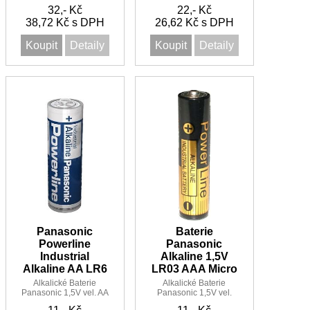
LR14 Industry - volné
32,- Kč
22,- Kč
balení
38,72 Kč s DPH
26,62 Kč s DPH
Koupit
Detaily
Koupit
Detaily
Panasonic
Baterie
Powerline
Panasonic
Industrial
Alkaline 1,5V
Alkaline AA LR6
LR03 AAA Micro
Alkalické Baterie
Alkalické Baterie
Panasonic 1,5V vel. AA
Panasonic 1,5V vel.
LR6 Industry
AAA LR3 mikro Industry