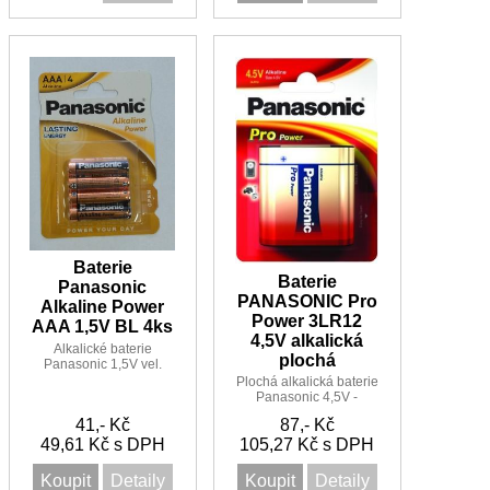
Baterie
Baterie
Panasonic
PANASONIC Pro
Alkaline Power
Power 3LR12
AAA 1,5V BL 4ks
4,5V alkalická
Alkalické baterie
plochá
Panasonic 1,5V vel.
AAA LR03 mikro 4BP
Plochá alkalická baterie
LR03APB/4BP
Panasonic 4,5V -
3LR12, MN1203,
41,- Kč
87,- Kč
3LR12, 3LR12P, 4912
49,61 Kč s DPH
105,27 Kč s DPH
Koupit
Detaily
Koupit
Detaily