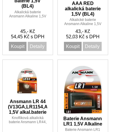
baterie 1,5V
AAA RED
(BL4)
alkalická baterie
Alkalická baterie
1,5V (BL4)
Ansmann Alkaline 1,5V
Alkalické baterie
vel. AA LR06
Ansmann Alkaline 1,5V
vel. AAA LR03 mikro
45,- Kč
43,- Kč
54,45 Kč s DPH
52,03 Kč s DPH
Koupit
Detaily
Koupit
Detaily
Ansmann LR 44
(V13GA,LR1154,A76)
1,5V alkal.baterie
Knoflíková alkalická
Baterie Ansmann
baterie Ansmann LR44,
LR1 1,5V Alkaline
V13GA, LR1154, A76,
Baterie Ansmann LR1
AG13, PX76A, 357,