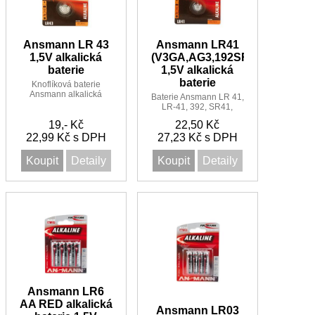
Ansmann LR 43
Ansmann LR41
1,5V alkalická
(V3GA,AG3,192SR41)
baterie
1,5V alkalická
baterie
Knoflíková baterie
Ansmann alkalická
Baterie Ansmann LR 41,
LR43, LR-43, 186,
LR-41, 392, SR41,
AG12, LR43, V12GA,
SR41W, AG3, 192, AG3,
19,- Kč
D186A.
22,50 Kč
G3A, LR736, L736,
22,99 Kč s DPH
27,23 Kč s DPH
GP192, V36A, 392A
Koupit
Detaily
Koupit
Detaily
Ansmann LR6
AA RED alkalická
Ansmann LR03