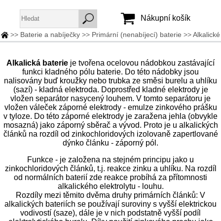
Nákupní košík
>>
Baterie a nabíječky
>>
Primární (nenabíjecí) baterie
>>
Alkalické
Jméno:
Alkalická baterie
je tvořena ocelovou nádobkou zastávající
Heslo:
funkci kladného pólu baterie. Do této nádobky jsou
nalisovány buď kroužky nebo trubka ze směsi burelu a uhlíku
(sazí) - kladná elektroda. Doprostřed kladné elektrody je
vložen separátor nasycený louhem. V tomto separátoru je
Vytvořit účet
vložen váleček záporné elektrody - emulze zinkového prášku
Zapomenuté heslo
v tyloze. Do této záporné elektrody je zaražena jehla (obvykle
mosazná) jako záporný sběrač a vývod. Proto je u alkalických
článků na rozdíl od zinkochloridových izolovaně zapertlované
dýnko článku - záporný pól.
Funkce - je založena na stejném principu jako u
zinkochloridových článků, t.j. reakce zinku a uhlíku. Na rozdíl
od normálních baterií zde reakce probíhá za přítomnosti
alkalického elektrolytu - louhu.
Rozdíly mezi těmito dvěma druhy primárních článků: V
alkalických bateriích se používají suroviny s vyšší elektrickou
vodivostí (saze), dále je v nich podstatně vyšší podíl