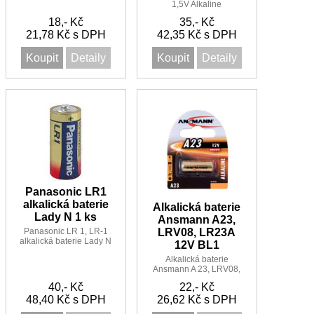
1,5V Alkaline
D357/303
18,- Kč
35,- Kč
21,78 Kč s DPH
42,35 Kč s DPH
Koupit
Detaily
Koupit
Detaily
Panasonic LR1
alkalická baterie
Alkalická baterie
Lady N 1 ks
Ansmann A23,
Panasonic LR 1, LR-1
LRV08, LR23A
alkalická baterie Lady N
12V BL1
1 ks
Alkalická baterie
Ansmann A 23, LRV08,
LR23A 23A 12V
40,- Kč
22,- Kč
48,40 Kč s DPH
26,62 Kč s DPH