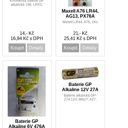
Knoflíková baterie GP
alkalická 186, LR43,
AG12, LR43, V12GA,
Maxell A76 LR44,
D186A.
AG13, PX76A
Maxell LR44, A76, 1Ks
14,- Kč
21,- Kč
16,94 Kč s DPH
25,41 Kč s DPH
Koupit
Detaily
Koupit
Detaily
Baterie GP
Alkaline 12V 27A
Baterie alkalická GP-
27A 12V, MN27, A27,
A90
Baterie GP
Alkaline 6V 476A