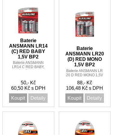
Baterie
ANSMANN LR14
Baterie
(C) RED BABY
ANSMANN LR20
1,5V BP2
(D) RED MONO
Baterie ANSMANN
1,5V BP2
LR14 C RED BABY,
Baterie ANSMANN LR
malý buřt 1,5V BP2
20 D RED MONO 1,5V
BP2
50,- Kč
88,- Kč
60,50 Kč s DPH
106,48 Kč s DPH
Koupit
Detaily
Koupit
Detaily