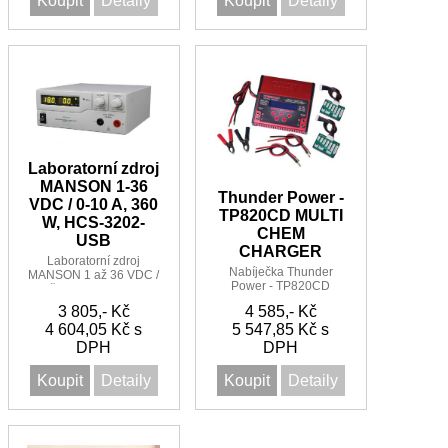
Koupit
Detaily
Koupit
Detaily
Laboratorní zdroj
MANSON 1-36
Thunder Power -
VDC / 0-10 A, 360
TP820CD MULTI
W, HCS-3202-
CHEM
USB
CHARGER
Laboratorní zdroj
Nabíječka Thunder
MANSON 1 až 36 VDC /
Power - TP820CD
0 až 10 A, 360W HCS-
MULTI CHEM
3202-USB
3 805,- Kč
4 585,- Kč
CHARGER
4 604,05 Kč s
5 547,85 Kč s
DPH
DPH
Koupit
Detaily
Koupit
Detaily