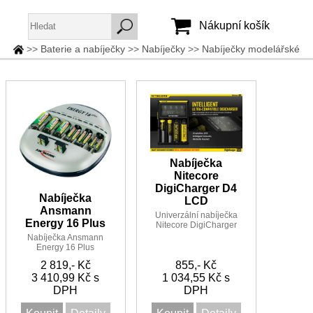
Nákupní košík
>>
Baterie a nabíječky
>>
Nabíječky
>>
Nabíječky modelářské
Jméno:
Heslo:
Vytvořit účet
Nabíječka
Zapomenuté heslo
Nitecore
DigiCharger D4
Nabíječka
LCD
Ansmann
Univerzální nabíječka
Energy 16 Plus
Nitecore DigiCharger
D4 EU LCD pro Li-Ion,
Nabíječka Ansmann
Ni-MH, Ni-Cd baterie
Energy 16 Plus
2 819,- Kč
855,- Kč
3 410,99 Kč s
1 034,55 Kč s
DPH
DPH