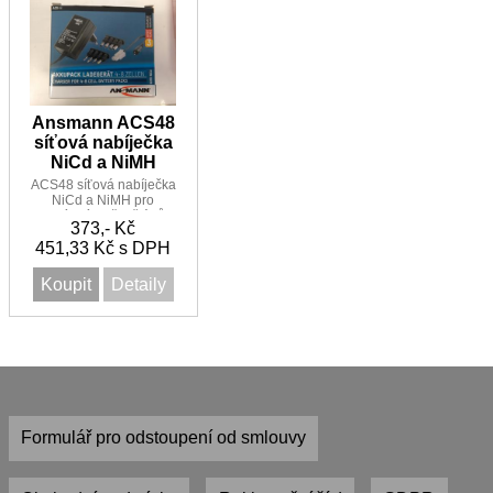
Ansmann ACS48
síťová nabíječka
NiCd a NiMH
ACS48 síťová nabíječka
NiCd a NiMH pro
nabíjení 4 až 8 článů
373,- Kč
451,33 Kč s DPH
Koupit
Detaily
Formulář pro odstoupení od smlouvy