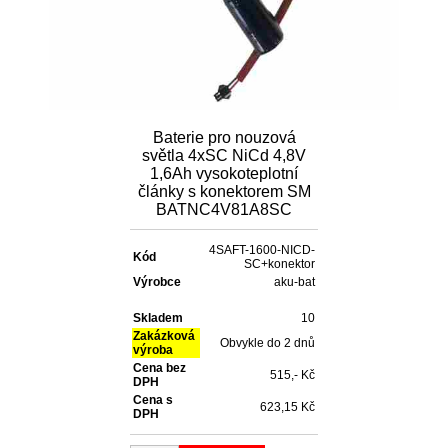
Baterie pro nouzová
světla 4xSC NiCd 4,8V
1,6Ah vysokoteplotní
články s konektorem SM
BATNC4V81A8SC
4SAFT-1600-NICD-
Kód
SC+konektor
Výrobce
aku-bat
Skladem
10
Zakázková
Obvykle do 2 dnů
výroba
Cena bez
515,- Kč
DPH
Cena s
623,15 Kč
DPH