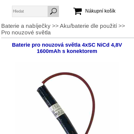
Nákupní košík
Baterie a nabíječky
>>
Aku/baterie dle použití
>>
Pro nouzové světla
Jméno:
Heslo:
Baterie pro nouzová světla 4xSC NiCd 4,8V
1600mAh s konektorem
Vytvořit účet
Zapomenuté heslo